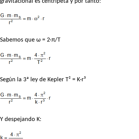
gravitacional es centrípeta y por tanto:
Sabemos que ω = 2·π/T
Según la 3ª ley de Kepler T² = K·r³
Y despejando K: