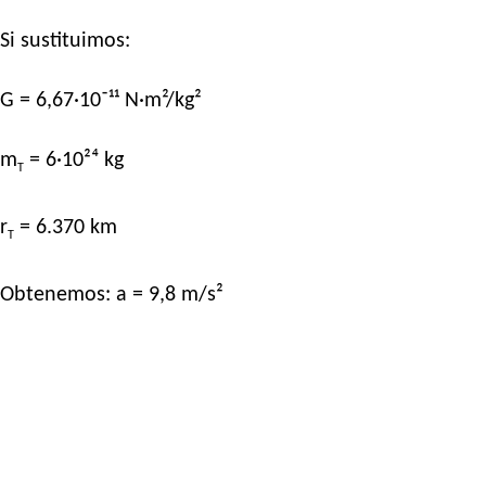
Si sustituimos:
G = 6,67·10⁻¹¹ N·m²/kg²
m
= 6·10²⁴ kg
T
r
= 6.370 km
T
Obtenemos: a = 9,8 m/s²