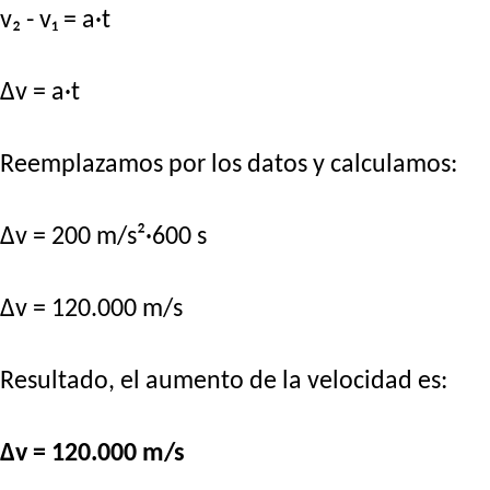
v₂ - v₁ = a·t
Δv = a·t
Reemplazamos por los datos y calculamos:
Δv = 200 m/s²·600 s
Δv = 120.000 m/s
Resultado, el aumento de la velocidad es:
Δv = 120.000 m/s