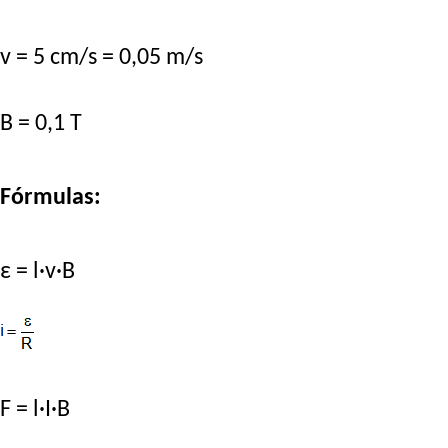
v = 5 cm/s = 0,05 m/s
B = 0,1 T
Fórmulas:
ε = l·v·B
F = l·I·B