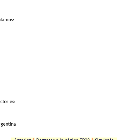
ulamos:
ctor es:
rgentina