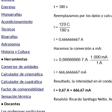
t = 180 s
Energías
Monografías
Reemplazamos por los datos y calc
Acondicionamiento
Técnicos
Biografías
i = 0,666666667 A
Astronomía
Hacemos la conversión a mA:
Historia y Cultura
• Herramientas
Conversor de unidades
i = 666,6666667 mA
Calculador de cinemática
Resultado, la intensidad en el condu
Calculador de cuadrática
Factor de compresibilidad
i = 0,67 A = 666,67 mA
Sensación térmica
Resolvió:
Ricardo Santiago Netto
. A
• Docentes
Los profesores particulares