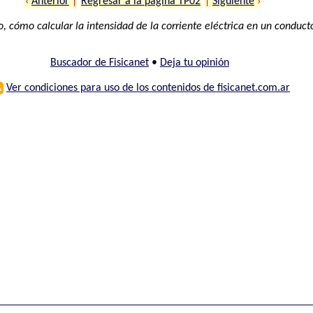
‹
Anterior
|
Regresar a la página TP02
|
Siguiente
›
, cómo calcular la intensidad de la corriente eléctrica en un conduct
Buscador de Fisicanet
•
Deja tu opinión
⚠
Ver condiciones para uso de los contenidos de fisicanet.com.ar