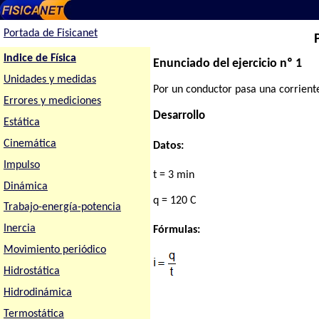
Portada de Fisicanet
Indice de Física
Enunciado del ejercicio nº 1
Unidades y medidas
Por un conductor pasa una corriente
Errores y mediciones
Desarrollo
Estática
Cinemática
Datos:
Impulso
t = 3 min
Dinámica
q = 120 C
Trabajo-energía-potencia
Inercia
Fórmulas:
Movimiento periódico
Hidrostática
Hidrodinámica
Termostática