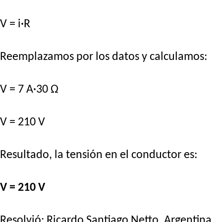
V = i·R
Reemplazamos por los datos y calculamos:
V = 7 A·30 Ω
V = 210 V
Resultado, la tensión en el conductor es:
V = 210 V
Resolvió:
Ricardo Santiago Netto
. Argentina