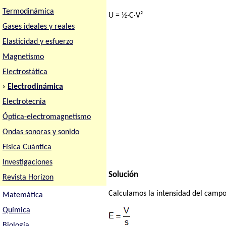
Termodinámica
U = ½·C·V²
Gases ideales y reales
Elasticidad y esfuerzo
Magnetismo
Electrostática
›
Electrodinámica
Electrotecnia
Óptica-electromagnetismo
Ondas sonoras y sonido
Física Cuántica
Investigaciones
Solución
Revista Horizon
Calculamos la intensidad del campo
Matemática
Química
Biología