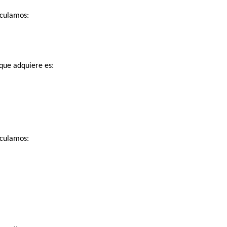
lculamos:
que adquiere es:
lculamos: