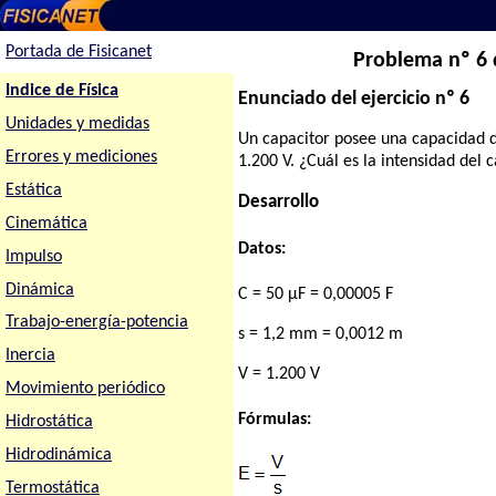
Portada de Fisicanet
Problema nº 6 
Indice de Física
Enunciado del ejercicio nº 6
Unidades y medidas
Un capacitor posee una capacidad d
Errores y mediciones
1.200 V. ¿Cuál es la intensidad de
Estática
Desarrollo
Cinemática
Datos:
Impulso
Dinámica
C = 50 µF = 0,00005 F
Trabajo-energía-potencia
s = 1,2 mm = 0,0012 m
Inercia
V = 1.200 V
Movimiento periódico
Fórmulas:
Hidrostática
Hidrodinámica
Termostática