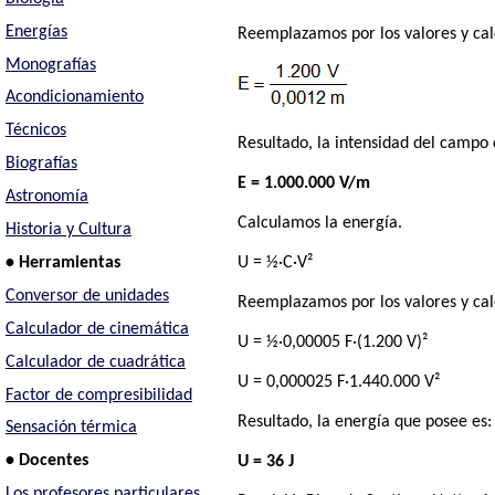
Energías
Reemplazamos por los valores y ca
Monografías
Acondicionamiento
Técnicos
Resultado, la intensidad del campo 
Biografías
E = 1.000.000 V/m
Astronomía
Calculamos la energía.
Historia y Cultura
• Herramientas
U = ½·C·V²
Conversor de unidades
Reemplazamos por los valores y ca
Calculador de cinemática
U = ½·0,00005 F·(1.200 V)²
Calculador de cuadrática
U = 0,000025 F·1.440.000 V²
Factor de compresibilidad
Resultado, la energía que posee es:
Sensación térmica
• Docentes
U = 36 J
Los profesores particulares