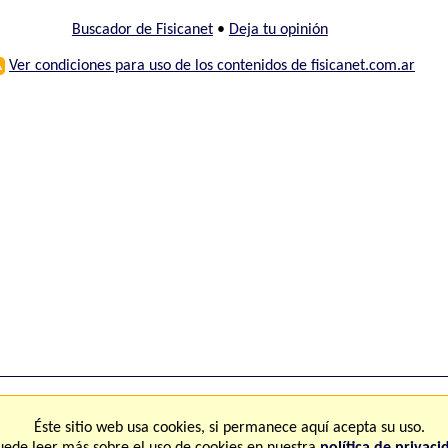
Buscador de Fisicanet
•
Deja tu opinión
⚠
Ver condiciones para uso de los contenidos de fisicanet.com.ar
ones
FAQ
M
Éste sitio web usa cookies, si permanece aquí acepta su uso.
uede leer más sobre el uso de cookies en nuestra
política de privaci