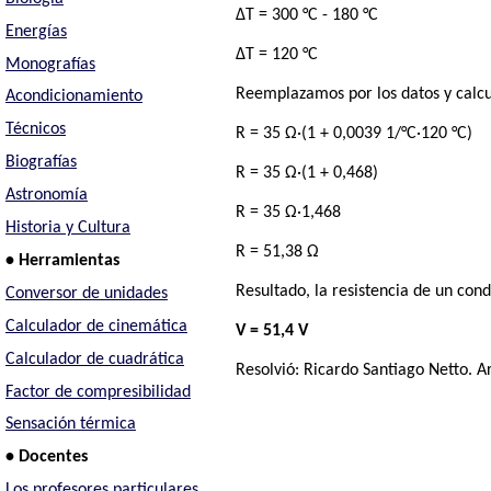
ΔT = 300 °C - 180 °C
Energías
ΔT = 120 °C
Monografías
Reemplazamos por los datos y calc
Acondicionamiento
Técnicos
R = 35 Ω·(1 + 0,0039 1/°C·120 °C)
Biografías
R = 35 Ω·(1 + 0,468)
Astronomía
R = 35 Ω·1,468
Historia y Cultura
R = 51,38 Ω
• Herramientas
Resultado, la resistencia de un con
Conversor de unidades
Calculador de cinemática
V = 51,4 V
Calculador de cuadrática
Resolvió:
Ricardo Santiago Netto
. A
Factor de compresibilidad
Sensación térmica
• Docentes
Los profesores particulares