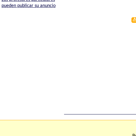
pueden publicar su anuncio
Acerca de Fisicanet
Términos y condici
Contacto
P