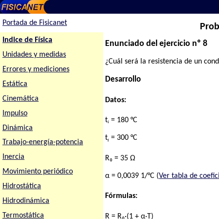
Portada de Fisicanet
Prob
Indice de Física
Enunciado del ejercicio nº 8
Unidades y medidas
¿Cuál será la resistencia de un cond
Errores y mediciones
Desarrollo
Estática
Cinemática
Datos:
Impulso
tᵢ = 180 °C
Dinámica
t
= 300 °C
f
Trabajo-energía-potencia
Inercia
R₀ = 35 Ω
Movimiento periódico
α = 0,0039 1/°C (
Ver tabla de coefic
Hidrostática
Fórmulas:
Hidrodinámica
Termostática
R = R₀·(1 + α·T)