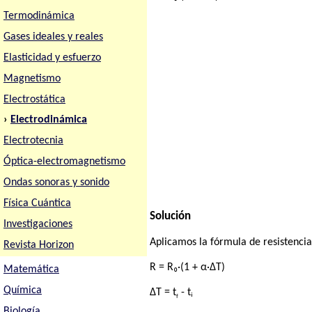
Termodinámica
Gases ideales y reales
Elasticidad y esfuerzo
Magnetismo
Electrostática
›
Electrodinámica
Electrotecnia
Óptica-electromagnetismo
Ondas sonoras y sonido
Física Cuántica
Solución
Investigaciones
Aplicamos la fórmula de resistencia
Revista Horizon
R = R₀·(1 + α·ΔT)
Matemática
Química
ΔT = t
- tᵢ
f
Biología