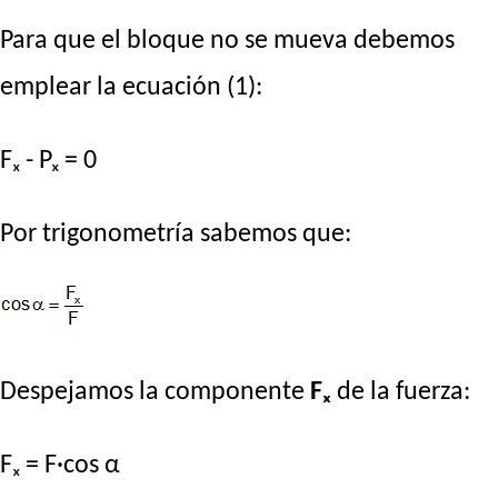
Para que el bloque no se mueva debemos
emplear la ecuación (1):
Fₓ - Pₓ = 0
Por trigonometría sabemos que:
Despejamos la componente
Fₓ
de la fuerza:
Fₓ = F·cos α