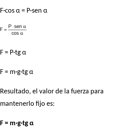
F·cos α = P·sen α
F = P·tg α
F = m·g·tg α
Resultado, el valor de la fuerza para
mantenerlo fijo es:
F = m·g·tg α