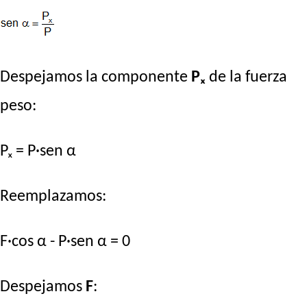
Despejamos la componente
Pₓ
de la fuerza
peso:
Pₓ = P·sen α
Reemplazamos:
F·cos α - P·sen α = 0
Despejamos
F
: