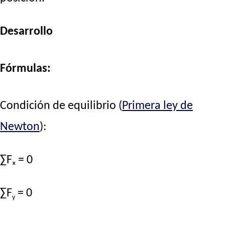
Desarrollo
Fórmulas:
Condición de equilibrio (
Primera ley de
Newton
):
∑Fₓ = 0
∑F
= 0
y