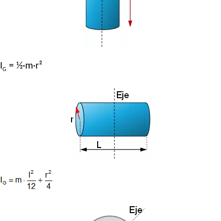
I
= ½·m·r²
G