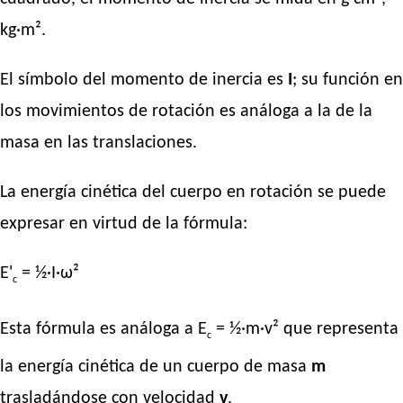
kg·m².
El símbolo del momento de inercia es
I
; su función en
los movimientos de rotación es análoga a la de la
masa en las translaciones.
La energía cinética del cuerpo en rotación se puede
expresar en virtud de la fórmula:
E'
= ½·I·ω²
c
Esta fórmula es análoga a E
= ½·m·v² que representa
c
la energía cinética de un cuerpo de masa
m
trasladándose con velocidad
v
.