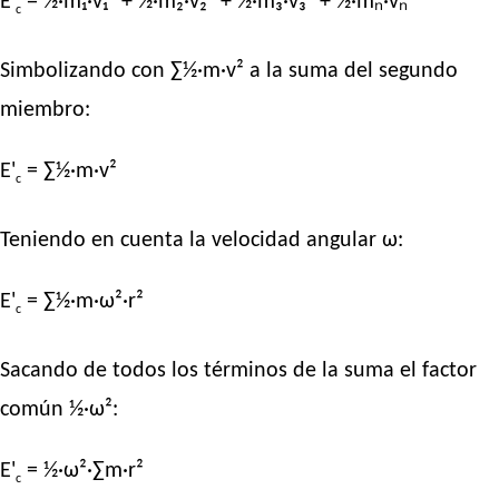
E'
= ½·m₁·v₁² + ½·m₂·v₂² + ½·m₃·v₃² + ½·mₙ·vₙ²
c
Simbolizando con ∑½·m·v² a la suma del segundo
miembro:
E'
= ∑½·m·v²
c
Teniendo en cuenta la velocidad angular ω:
E'
= ∑½·m·ω²·r²
c
Sacando de todos los términos de la suma el factor
común ½·ω²:
E'
= ½·ω²·∑m·r²
c