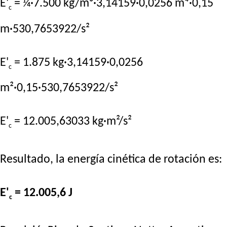
E'
= ¼·7.500 kg/m³·3,14159·0,0256 m⁴·0,15
c
m·530,7653922/s²
E'
= 1.875 kg·3,14159·0,0256
c
m²·0,15·530,7653922/s²
E'
= 12.005,63033 kg·m²/s²
c
Resultado, la energía cinética de rotación es:
E'
= 12.005,6 J
c