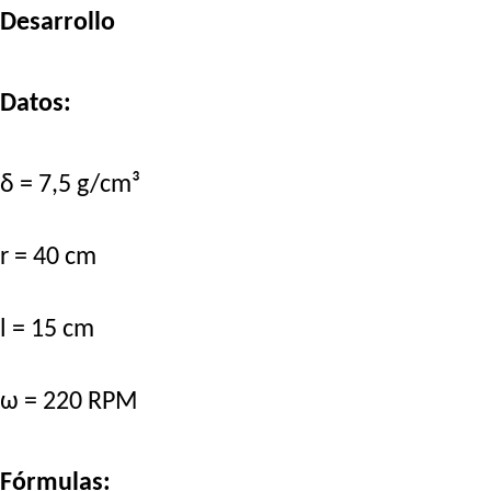
Desarrollo
Datos:
δ = 7,5 g/cm³
r = 40 cm
l = 15 cm
ω = 220 RPM
Fórmulas: