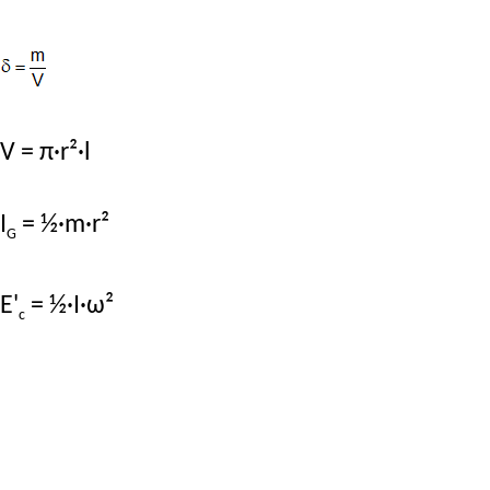
V = π·r²·l
I
= ½·m·r²
G
E'
= ½·I·ω²
c