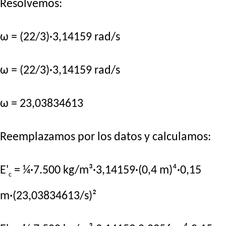
Resolvemos:
ω = (22/3)·3,14159 rad/s
ω = (22/3)·3,14159 rad/s
ω = 23,03834613
Reemplazamos por los datos y calculamos:
E'
= ¼·7.500 kg/m³·3,14159·(0,4 m)⁴·0,15
c
m·(23,03834613/s)²