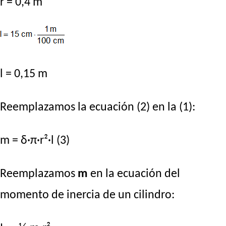
r = 0,4 m
l = 0,15 m
Reemplazamos la ecuación (2) en la (1):
m = δ·π·r²·l (3)
Reemplazamos
m
en la ecuación del
momento de inercia de un cilindro: