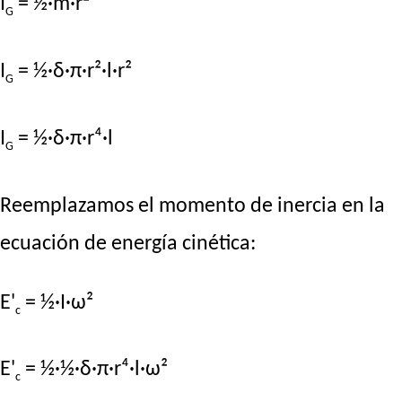
I
= ½·m·r²
G
I
= ½·δ·π·r²·l·r²
G
I
= ½·δ·π·r⁴·l
G
Reemplazamos el momento de inercia en la
ecuación de energía cinética:
E'
= ½·I·ω²
c
E'
= ½·½·δ·π·r⁴·l·ω²
c