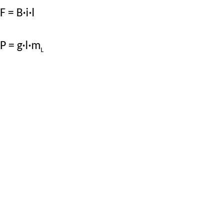
F = B·i·l
P = g·l·m
L