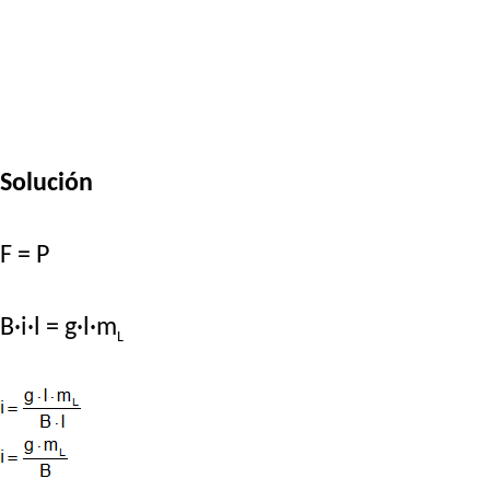
Solución
F = P
B·i·l = g·l·m
L