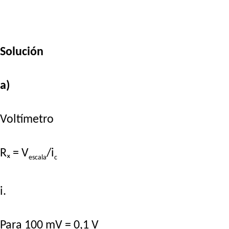
Solución
a)
Voltímetro
Rₓ = V
/i
escala
c
i.
Para 100 mV = 0,1 V