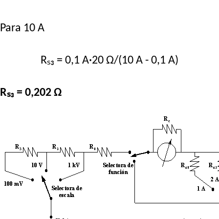
Para 10 A
Rₛ₃ = 0,1 A·20 Ω/(10 A - 0,1 A)
Rₛ₃ = 0,202 Ω