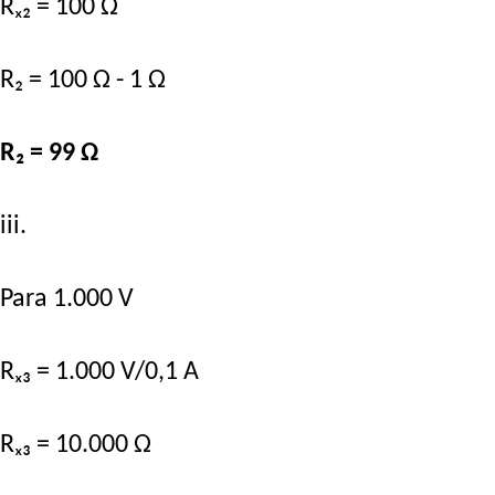
Rₓ₂ = 100 Ω
R₂ = 100 Ω - 1 Ω
R₂ = 99 Ω
iii.
Para 1.000 V
Rₓ₃ = 1.000 V/0,1 A
Rₓ₃ = 10.000 Ω