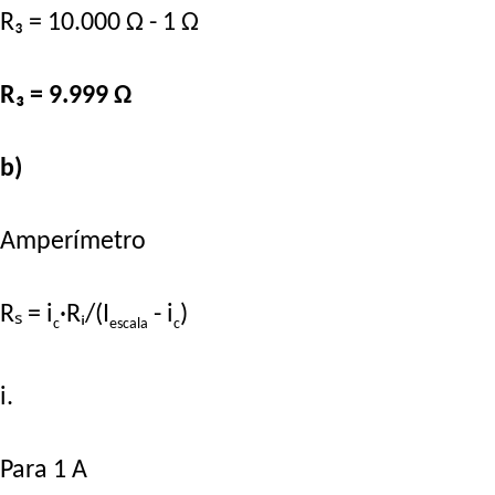
R₃ = 10.000 Ω - 1 Ω
R₃ = 9.999 Ω
b)
Amperímetro
Rₛ = i
·Rᵢ/(I
- i
)
c
escala
c
i.
Para 1 A