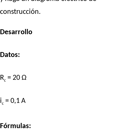
construcción.
Desarrollo
Datos:
R
= 20 Ω
c
i
= 0,1 A
c
Fórmulas: