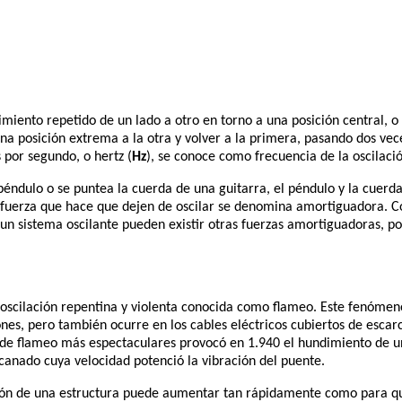
imiento repetido de un lado a otro en torno a una posición central, o p
na posición extrema a la otra y volver a la primera, pasando dos vece
 por segundo, o hertz (
Hz
), se conoce como frecuencia de la oscilaci
ndulo o se puntea la cuerda de una guitarra, el péndulo y la cuerd
a fuerza que hace que dejen de oscilar se denomina amortiguadora. Co
un sistema oscilante pueden existir otras fuerzas amortiguadoras, po
a oscilación repentina y violenta conocida como flameo. Este fenóme
iones, pero también ocurre en los cables eléctricos cubiertos de esca
s de flameo más espectaculares provocó en 1.940 el hundimiento de 
canado cuya velocidad potenció la vibración del puente.
ción de una estructura puede aumentar tan rápidamente como para qu