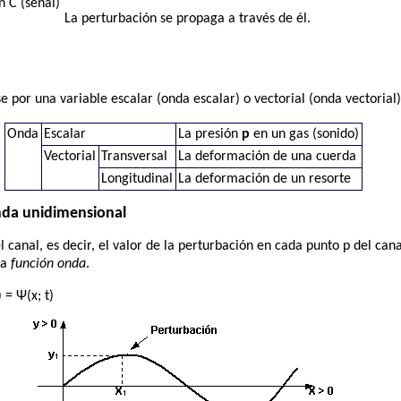
n C (señal)
La perturbación se propaga a través de él.
 por una variable escalar (onda escalar) o vectorial (onda vectorial)
Onda
Escalar
La presión
p
en un gas (sonido)
Vectorial
Transversal
La deformación de una cuerda
Longitudinal
La deformación de un resorte
da unidimensional
 canal, es decir, el valor de la perturbación en cada punto p del cana
na
función onda
.
 = Ψ(x; t)