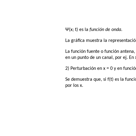
Ψ(x; t) es la
función de onda
.
La gráfica muestra la representación
La función fuente o función antena,
en un punto de un canal, por ej. En
2) Perturbación en x = 0 y en función 
Se demuestra que, si f(t) es la func
por los x.