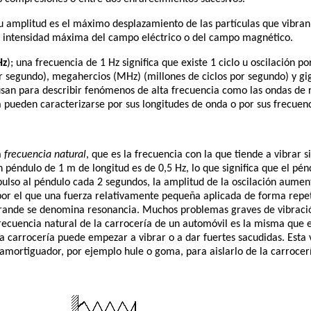
u amplitud es el máximo desplazamiento de las partículas que vibran
a intensidad máxima del campo eléctrico o del campo magnético.
Hz
); una frecuencia de 1 Hz significa que existe 1 ciclo u oscilación 
por segundo), megahercios (MHz) (millones de ciclos por segundo) y gi
usan para describir fenómenos de alta frecuencia como las ondas de r
 pueden caracterizarse por sus longitudes de onda o por sus frecuenc
a
frecuencia natural
, que es la frecuencia con la que tiende a vibrar s
n péndulo de 1 m de longitud es de 0,5 Hz, lo que significa que el pé
mpulso al péndulo cada 2 segundos, la amplitud de la oscilación aum
or el que una fuerza relativamente pequeña aplicada de forma repet
rande se denomina resonancia. Muchos problemas graves de vibració
 frecuencia natural de la carrocería de un automóvil es la misma que
a carrocería puede empezar a vibrar o a dar fuertes sacudidas. Esta 
amortiguador, por ejemplo hule o goma, para aislarlo de la carrocer