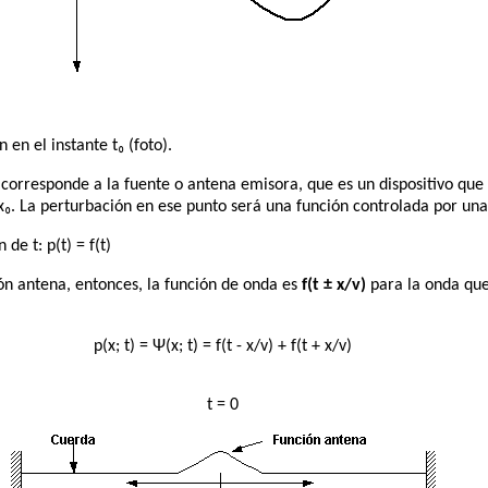
 en el instante t₀ (foto).
 corresponde a la fuente o antena emisora, que es un dispositivo que
 x₀. La perturbación en ese punto será una función controlada por un
de t: p(t) = f(t)
ión antena, entonces, la función de onda es
f(t ± x/v)
para la onda que
p(x; t) = Ψ(x; t) = f(t - x/v) + f(t + x/v)
t = 0