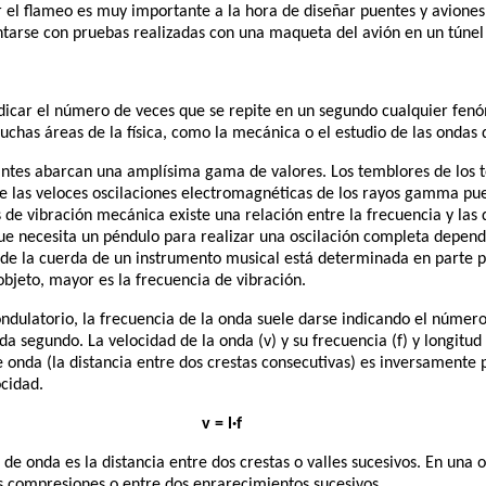
 el flameo es muy importante a la hora de diseñar puentes y aviones. 
tarse con pruebas realizadas con una maqueta del avión en un túne
dicar el número de veces que se repite en un segundo cualquier fen
has áreas de la física, como la mecánica o el estudio de las ondas 
ilantes abarcan una amplísima gama de valores. Los temblores de los
que las veloces oscilaciones electromagnéticas de los rayos gamma pu
 de vibración mecánica existe una relación entre la frecuencia y las 
ue necesita un péndulo para realizar una oscilación completa depende
 de la cuerda de un instrumento musical está determinada en parte po
objeto, mayor es la frecuencia de vibración.
ndulatorio, la frecuencia de la onda suele darse indicando el númer
 segundo. La velocidad de la onda (v) y su frecuencia (f) y longitud
e onda (la distancia entre dos crestas consecutivas) es inversamente 
ocidad.
v = l·f
 de onda es la distancia entre dos crestas o valles sucesivos. En una 
os compresiones o entre dos enrarecimientos sucesivos.