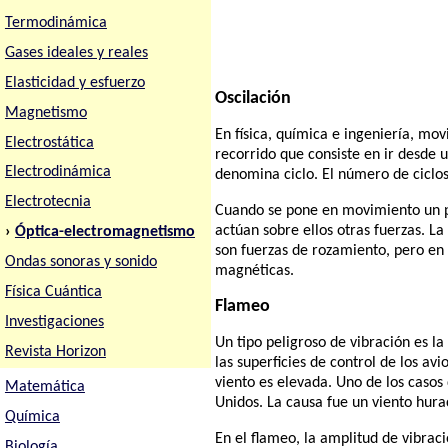
Termodinámica
Gases ideales y reales
Elasticidad y esfuerzo
Oscilación
Magnetismo
En física, química e ingeniería, mov
Electrostática
recorrido que consiste en ir desde u
Electrodinámica
denomina ciclo. El número de ciclos
Electrotecnia
Cuando se pone en movimiento un pé
actúan sobre ellos otras fuerzas. L
›
Óptica-electromagnetismo
son fuerzas de rozamiento, pero en 
Ondas sonoras y sonido
magnéticas.
Física Cuántica
Flameo
Investigaciones
Un tipo peligroso de vibración es l
Revista Horizon
las superficies de control de los av
viento es elevada. Uno de los caso
Matemática
Unidos. La causa fue un viento hura
Química
En el flameo, la amplitud de vibra
Biología