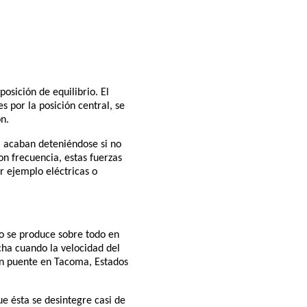
osición de equilibrio. El
s por la posición central, se
ón.
a acaban deteniéndose si no
n frecuencia, estas fuerzas
r ejemplo eléctricas o
no se produce sobre todo en
rcha cuando la velocidad del
un puente en Tacoma, Estados
e ésta se desintegre casi de