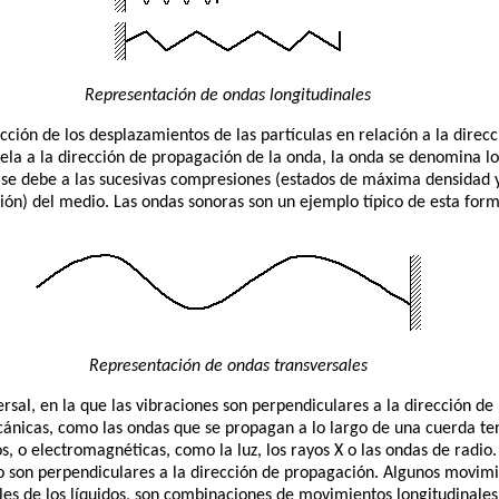
Representación de ondas longitudinales
ección de los desplazamientos de las partículas en relación a la dire
alela a la dirección de propagación de la onda, la onda se denomina l
 se debe a las sucesivas compresiones (estados de máxima densidad y
ión) del medio. Las ondas sonoras son un ejemplo típico de esta fo
Representación de ondas transversales
ersal, en la que las vibraciones son perpendiculares a la dirección de
ánicas, como las ondas que se propagan a lo largo de una cuerda t
, o electromagnéticas, como la luz, los rayos X o las ondas de radio. 
o son perpendiculares a la dirección de propagación. Algunos movimi
les de los líquidos, son combinaciones de movimientos longitudinales 