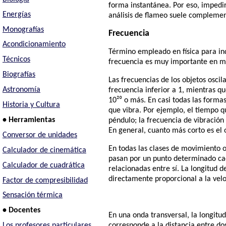
forma instantánea. Por eso, impedir
Energías
análisis de flameo suele complemen
Monografías
Frecuencia
Acondicionamiento
Término empleado en física para in
Técnicos
frecuencia es muy importante en muc
Biografías
Las frecuencias de los objetos osc
Astronomía
frecuencia inferior a 1, mientras 
10²⁰ o más. En casi todas las formas
Historia y Cultura
que vibra. Por ejemplo, el tiempo q
• Herramientas
péndulo; la frecuencia de vibración
En general, cuanto más corto es el 
Conversor de unidades
En todas las clases de movimiento o
Calculador de cinemática
pasan por un punto determinado cada
Calculador de cuadrática
relacionadas entre sí. La longitud d
directamente proporcional a la vel
Factor de compresibilidad
Sensación térmica
• Docentes
En una onda transversal, la longitud
Los profesores particulares
corresponde a la distancia entre d