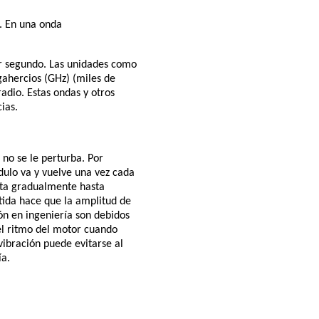
. En una onda
por segundo. Las unidades como
gahercios (GHz) (miles de
adio. Estas ondas y otros
ias.
i no se le perturba. Por
ndulo va y vuelve una vez cada
enta gradualmente hasta
ida hace que la amplitud de
n en ingeniería son debidos
 el ritmo del motor cuando
vibración puede evitarse al
ía.