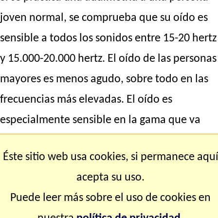
joven normal, se comprueba que su oído es
sensible a todos los sonidos entre 15-20 hertz
y 15.000-20.000 hertz. El oído de las personas
mayores es menos agudo, sobre todo en las
frecuencias más elevadas. El oído es
especialmente sensible en la gama que va
desde el
la
situado por encima del
do
central
Éste sitio web usa cookies, si permanece aqu
hasta el
la
que está cuatro octavas por
acepta su uso.
encima; en esa zona, una persona puede
Puede leer más sobre el uso de cookies en
percibir un sonido cientos de veces más débil