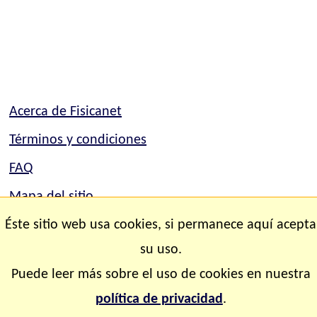
Acerca de Fisicanet
Términos y condiciones
FAQ
Mapa del sitio
Mapa del sitio
Éste sitio web usa cookies, si permanece aquí acepta
su uso.
Contacto
Puede leer más sobre el uso de cookies en nuestra
Copyright © 2.000-2.028 Fisicanet ® Todos los
política de privacidad
.