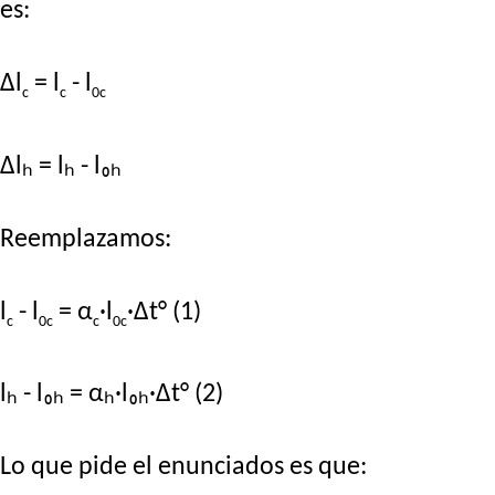
es:
Δl
= l
- l
c
c
0c
Δlₕ = lₕ - l₀ₕ
Reemplazamos:
l
- l
= α
·l
·Δt° (1)
c
0c
c
0c
lₕ - l₀ₕ = αₕ·l₀ₕ·Δt° (2)
Lo que pide el enunciados es que: