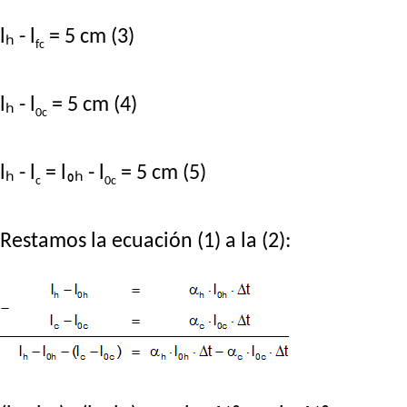
lₕ - l
= 5 cm (3)
fc
lₕ - l
= 5 cm (4)
0c
lₕ - l
= l₀ₕ - l
= 5 cm (5)
c
0c
Restamos la ecuación (1) a la (2):