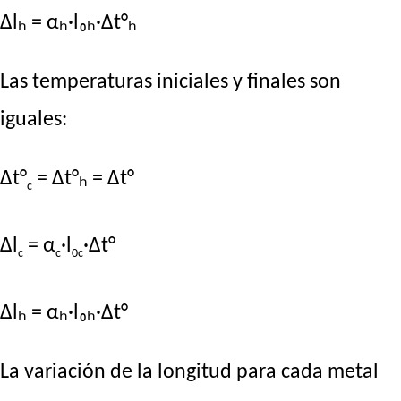
Δlₕ = αₕ·l₀ₕ·Δt°ₕ
Las temperaturas iniciales y finales son
iguales:
Δt°
= Δt°ₕ = Δt°
c
Δl
= α
·l
·Δt°
c
c
0c
Δlₕ = αₕ·l₀ₕ·Δt°
La variación de la longitud para cada metal