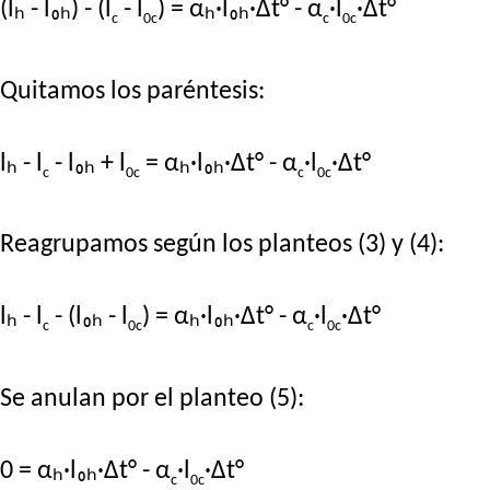
(lₕ - l₀ₕ) - (l
- l
) = αₕ·l₀ₕ·Δt° - α
·l
·Δt°
c
0c
c
0c
Quitamos los paréntesis:
lₕ - l
- l₀ₕ + l
= αₕ·l₀ₕ·Δt° - α
·l
·Δt°
c
0c
c
0c
Reagrupamos según los planteos (3) y (4):
lₕ - l
- (l₀ₕ - l
) = αₕ·l₀ₕ·Δt° - α
·l
·Δt°
c
0c
c
0c
Se anulan por el planteo (5):
0 = αₕ·l₀ₕ·Δt° - α
·l
·Δt°
c
0c