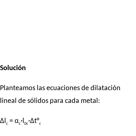
Solución
Planteamos las ecuaciones de dilatación
lineal de sólidos para cada metal:
Δl
= α
·l
·Δt°
c
c
0c
c