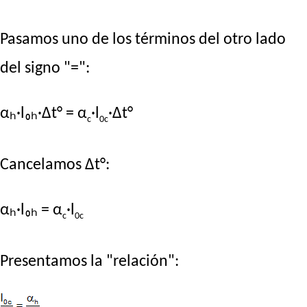
Pasamos uno de los términos del otro lado
del signo "=":
αₕ·l₀ₕ·Δt° = α
·l
·Δt°
c
0c
Cancelamos Δt°:
αₕ·l₀ₕ = α
·l
c
0c
Presentamos la "relación":