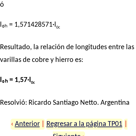
ó
l₀ₕ = 1,571428571·l
0c
Resultado, la relación de longitudes entre las
varillas de cobre y hierro es:
l₀ₕ = 1,57·l
0c
Resolvió:
Ricardo Santiago Netto
. Argentina
‹
Anterior
|
Regresar a la página TP01
|