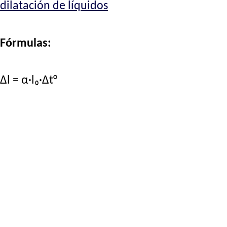
dilatación de líquidos
Fórmulas:
Δl = α·l₀·Δt°