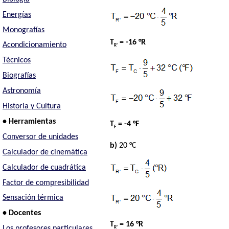
Energías
Monografías
T
= -16 °R
Acondicionamiento
R'
Técnicos
Biografías
Astronomía
Historia y Cultura
• Herramientas
T
= -4 °F
F
Conversor de unidades
b)
20 °C
Calculador de cinemática
Calculador de cuadrática
Factor de compresibilidad
Sensación térmica
• Docentes
T
= 16 °R
Los profesores particulares
R'