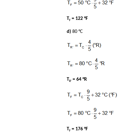
T
= 122 °F
F
d)
80 °C
T
= 64 °R
R'
T
= 176 °F
F