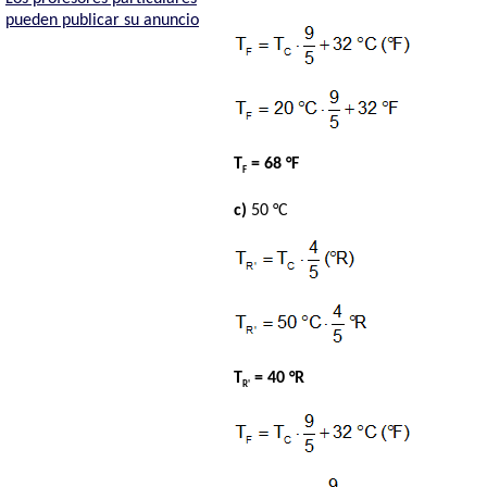
pueden publicar su anuncio
T
= 68 °F
F
c)
50 °C
T
= 40 °R
R'