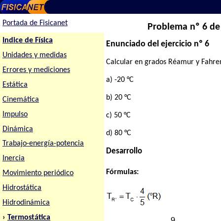
Portada de Fisicanet
Problema nº 6 de
Indice de Física
Enunciado del ejercicio nº 6
Unidades y medidas
Calcular en grados Réamur y Fahren
Errores y mediciones
a) -20 °C
Estática
b) 20 °C
Cinemática
Impulso
c) 50 °C
Dinámica
d) 80 °C
Trabajo-energía-potencia
Desarrollo
Inercia
Fórmulas:
Movimiento periódico
Hidrostática
Hidrodinámica
›
Termostática