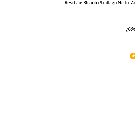
Resolvió:
Ricardo Santiago Netto
. A
¿Cóm