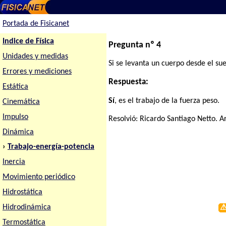
Portada de Fisicanet
Indice de Física
Pregunta nº 4
Unidades y medidas
Si se levanta un cuerpo desde el sue
Errores y mediciones
Respuesta:
Estática
Sí
, es el trabajo de la fuerza peso.
Cinemática
Impulso
Resolvió:
Ricardo Santiago Netto
. A
Dinámica
›
Trabajo-energía-potencia
Inercia
Movimiento periódico
Hidrostática
Hidrodinámica
Termostática