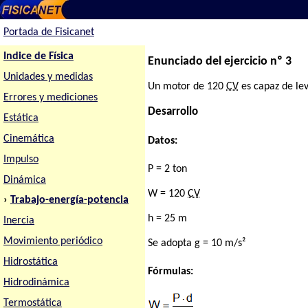
Portada de Fisicanet
Indice de Física
Enunciado del ejercicio nº 3
Unidades y medidas
Un motor de 120
CV
es capaz de lev
Errores y mediciones
Desarrollo
Estática
Cinemática
Datos:
Impulso
P = 2 ton
Dinámica
W = 120
CV
›
Trabajo-energía-potencia
h = 25 m
Inercia
Movimiento periódico
Se adopta g = 10 m/s²
Hidrostática
Fórmulas:
Hidrodinámica
Termostática