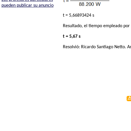
pueden publicar su anuncio
t = 5,66893424 s
Resultado, el tiempo empleado por e
t = 5,67 s
Resolvió:
Ricardo Santiago Netto
. A