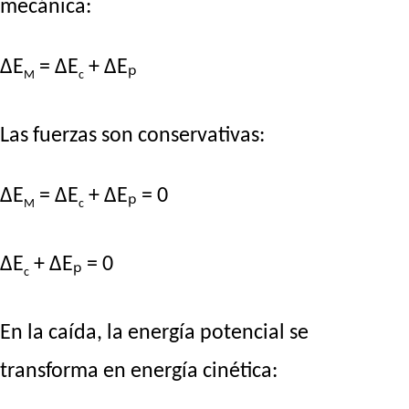
mecánica:
ΔE
= ΔE
+ ΔEₚ
M
c
Las fuerzas son conservativas:
ΔE
= ΔE
+ ΔEₚ = 0
M
c
ΔE
+ ΔEₚ = 0
c
En la caída, la energía potencial se
transforma en energía cinética: