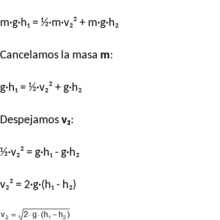
m·g·h₁ = ½·m·v₂² + m·g·h₂
Cancelamos la masa
m
:
g·h₁ = ½·v₂² + g·h₂
Despejamos
v₂
:
½·v₂² = g·h₁ - g·h₂
v₂² = 2·g·(h₁ - h₂)