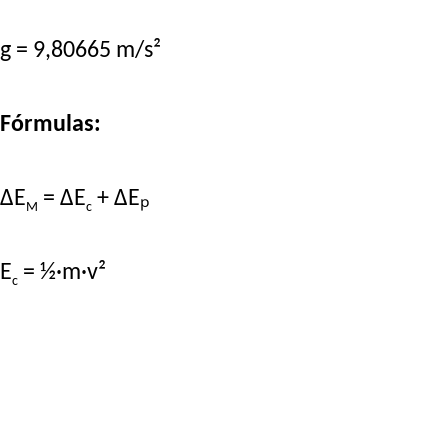
g = 9,80665 m/s²
Fórmulas:
ΔE
= ΔE
+ ΔEₚ
M
c
E
= ½·m·v²
c