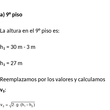
a) 9° piso
La altura en el 9° piso es:
h₂ = 30 m - 3 m
h₂ = 27 m
Reemplazamos por los valores y calculamos
v₂
: