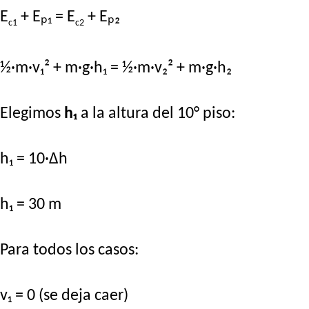
E
+ Eₚ₁ = E
+ Eₚ₂
c1
c2
½·m·v₁² + m·g·h₁ = ½·m·v₂² + m·g·h₂
Elegimos
h₁
a la altura del 10° piso:
h₁ = 10·Δh
h₁ = 30 m
Para todos los casos:
v₁ = 0 (se deja caer)