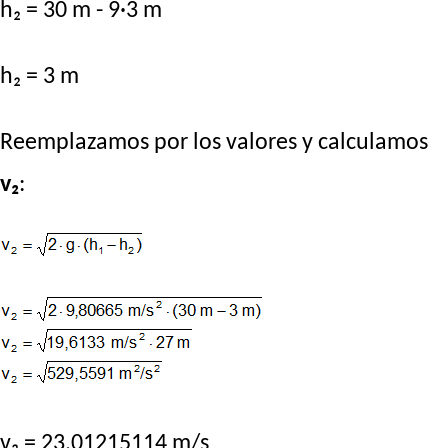
h₂ = 30 m - 9·3 m
h₂ = 3 m
Reemplazamos por los valores y calculamos
v₂
:
v₂ = 23,01215114 m/s