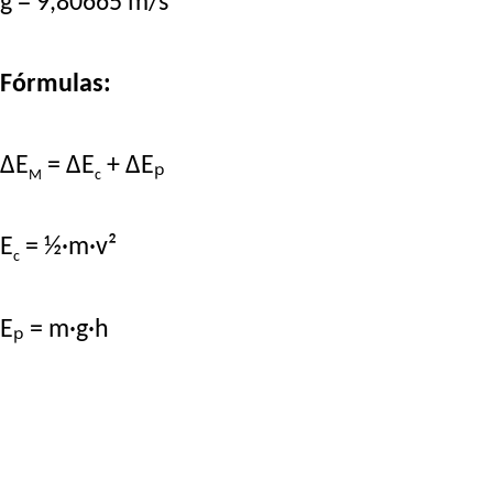
g = 9,80665 m/s²
Fórmulas:
ΔE
= ΔE
+ ΔEₚ
M
c
E
= ½·m·v²
c
Eₚ = m·g·h