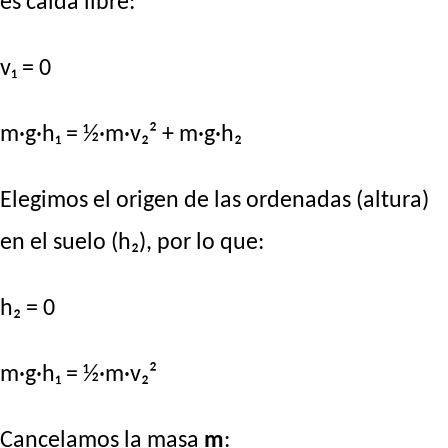
es caída libre:
v₁ = 0
m·g·h₁ = ½·m·v₂² + m·g·h₂
Elegimos el origen de las ordenadas (altura)
en el suelo (h₂), por lo que:
h₂ = 0
m·g·h₁ = ½·m·v₂²
Cancelamos la masa
m
: