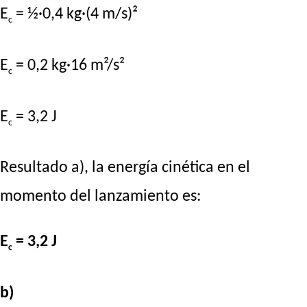
E
= ½·0,4 kg·(4 m/s)²
c
E
= 0,2 kg·16 m²/s²
c
E
= 3,2 J
c
Resultado a), la energía cinética en el
momento del lanzamiento es:
E
= 3,2 J
c
b)