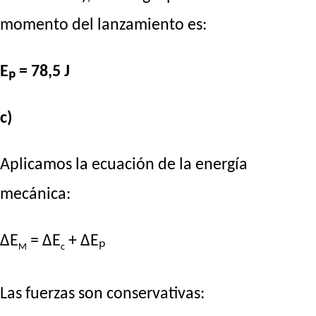
momento del lanzamiento es:
Eₚ = 78,5 J
c)
Aplicamos la ecuación de la energía
mecánica:
ΔE
= ΔE
+ ΔEₚ
M
c
Las fuerzas son conservativas: