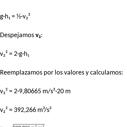
g·h₁ = ½·v₂²
Despejamos
v₂
:
v₂² = 2·g·h₁
Reemplazamos por los valores y calculamos:
v₂² = 2·9,80665 m/s²·20 m
v₂² = 392,266 m²/s²