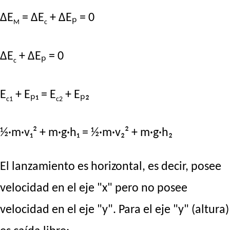
ΔE
= ΔE
+ ΔEₚ = 0
M
c
ΔE
+ ΔEₚ = 0
c
E
+ Eₚ₁ = E
+ Eₚ₂
c1
c2
½·m·v₁² + m·g·h₁ = ½·m·v₂² + m·g·h₂
El lanzamiento es horizontal, es decir, posee
velocidad en el eje "x" pero no posee
velocidad en el eje "y". Para el eje "y" (altura)