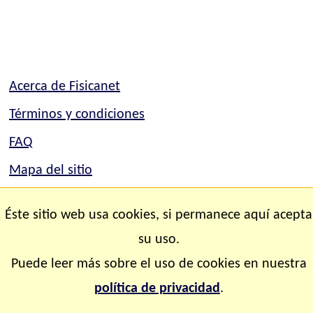
Acerca de Fisicanet
Términos y condiciones
FAQ
Mapa del sitio
Mapa del sitio
Éste sitio web usa cookies, si permanece aquí acepta
Contacto
su uso.
Puede leer más sobre el uso de cookies en nuestra
Copyright © 2.000-2.028 Fisicanet ® Todos los
política de privacidad
.
derechos reservados