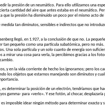
r la presión de un neumático. Para ello utilizamos una espec
ierta cantidad del aire que antes estaba en el neumático. Per
ica que la presión ha disminuido un poco por el mismo acto de
e medida tan diminutos, sensibles e indirectos que no introdu
senberg llegó, en 1.927, a la conclusión de que no. La pequeñe
ser tan pequeño como una partícula subatómica, pero no más. P
. Una sola partícula y un solo cuanto de energía son suficien
 a mirar una cosa para verla, la percibimos gracias a los fot
 cambio.
os, y en la vida corriente de hecho los ignoramos; pero los c
ndo los objetos que estarnos manejando son diminutos y cual
mportancia.
, es determinar la posición de un electrón, tendríamos que h
ayos gamma- para «verlo». Y ese fotón, al chocar, desplazaría
 es imposible idear ningún método para determinar
exacta
y 