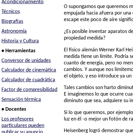
Acondicionamiento
O supongamos que queremos medi
Técnicos
empujada hacia afuera por una c
escape este poco de aire signif
Biografías
Astronomía
¿Es posible inventar aparatos d
propiedad medida?
Historia y Cultura
El físico alemán Werner Karl Hei
• Herramientas
medida tiene un límite. Podría 
Conversor de unidades
cuanto de energía, pero no menos
cambios. Y aunque nos limitemos
Calculador de cinemática
el objeto, y eso introduce ya un
Calculador de cuadrática
Tales cambios son harto diminut
Factor de compresibilidad
E imaginemos lo que ocurre cua
Sensación térmica
diminuto que sea, adquiere su i
• Docentes
Si lo que queremos, por ejemplo
luz en él -o mejor un fotón de r
Los profesores
particulares pueden
Heisenberg logró demostrar que
publicar su anuncio