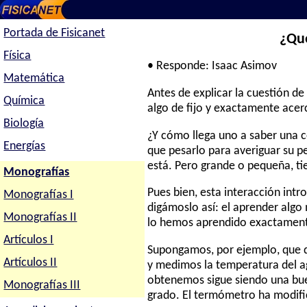
Portada de Fisicanet
¿Qué
Física
• Responde: Isaac Asimov
Matemática
Antes de explicar la cuestión 
Química
algo de fijo y exactamente acer
Biología
¿Y cómo llega uno a saber una 
Energías
que pesarlo para averiguar su p
está. Pero grande o pequeña, ti
Monografías
Pues bien, esta interacción int
Monografías I
digámoslo así: el aprender algo
Monografías II
lo hemos aprendido exactamen
Artículos I
Supongamos, por ejemplo, que 
Artículos II
y medimos la temperatura del ag
obtenemos sigue siendo una bu
Monografías III
grado. El termómetro ha modifi