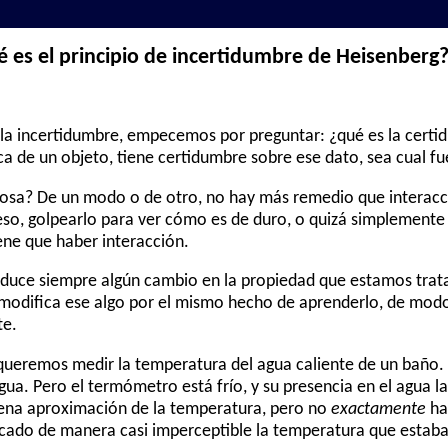
 es el principio de incertidumbre de Heisenberg
de la incertidumbre, empecemos por preguntar: ¿qué es la cer
ca de un objeto, tiene certidumbre sobre ese dato, sea cual fu
cosa? De un modo o de otro, no hay más remedio que interacc
eso, golpearlo para ver cómo es de duro, o quizá simplemente
ene que haber interacción.
roduce siempre algún cambio en la propiedad que estamos tra
 modifica ese algo por el mismo hecho de aprenderlo, de modo 
te.
queremos medir la temperatura del agua caliente de un bañ
ua. Pero el termómetro está frío, y su presencia en el agua la
ena aproximación de la temperatura, pero no
exactamente
ha
cado de manera casi imperceptible la temperatura que estab