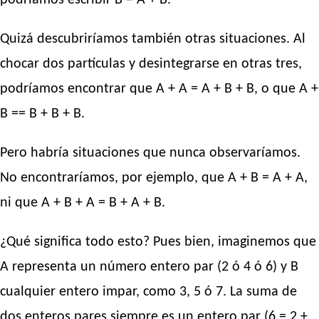
podríamos escribir B = A + B.
Quizá descubriríamos también otras situaciones. Al
chocar dos partículas y desintegrarse en otras tres,
podríamos encontrar que A + A = A + B + B, o que A +
B == B + B + B.
Pero habría situaciones que nunca observaríamos.
No encontraríamos, por ejemplo, que A + B = A + A,
ni que A + B + A = B + A + B.
¿Qué significa todo esto? Pues bien, imaginemos que
A representa un número entero par (2 ó 4 ó 6) y B
cualquier entero impar, como 3, 5 ó 7. La suma de
dos enteros pares siempre es un entero par (6 = 2 +