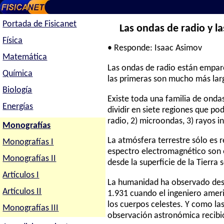
Portada de Fisicanet
Las ondas de radio y la
Física
• Responde: Isaac Asimov
Matemática
Las ondas de radio están empare
Química
las primeras son mucho más lar
Biología
Existe toda una familia de onda
Energías
dividir en siete regiones que po
radio, 2) microondas, 3) rayos in
Monografías
La atmósfera terrestre sólo es r
Monografías I
espectro electromagnético son e
Monografías II
desde la superficie de la Tierra 
Artículos I
La humanidad ha observado desd
Artículos II
1.931 cuando el ingeniero amer
los cuerpos celestes. Y como la
Monografías III
observación astronómica recibi