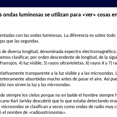
s ondas luminosas se utilizan para «ver» cosas en
ntadas con las ondas luminosas. La diferencia es sobre todo 
gas que las segundas.
s de diversa longitud, denominada espectro electromagnético.
demos clasificar, por orden descendente de longitud, de la sig
frarrojos, 4) luz visible, 5) rayos ultravioletas, 6) rayos X y 7)
elativamente transparente a la luz visible y a las microondas.
nteramente absorbidas mucho antes de pasar el aire. Así pues
sólo nos sirven la luz y las microondas.
e siempre los cielos porque no en balde el hombre siempre h
icano Karl Jarisky descubrió que lo que estaba detectando er
s microondas se clasifican a veces como ondas de radio muy c
ó el nombre de «radioastronomía».