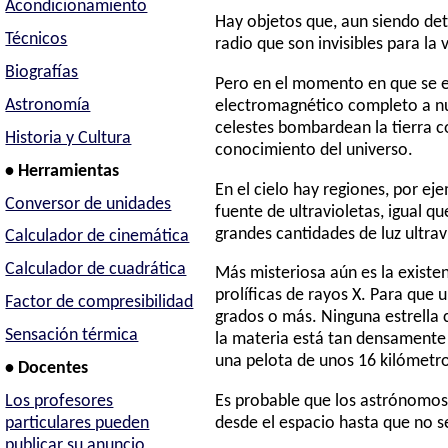
Acondicionamiento
Hay objetos que, aun siendo det
Técnicos
radio que son invisibles para la v
Biografías
Pero en el momento en que se e
Astronomía
electromagnético completo a nu
celestes bombardean la tierra co
Historia y Cultura
conocimiento del universo.
• Herramientas
En el cielo hay regiones, por ej
Conversor de unidades
fuente de ultravioletas, igual qu
grandes cantidades de luz ultra
Calculador de cinemática
Calculador de cuadrática
Más misteriosa aún es la existen
prolíficas de rayos X. Para que 
Factor de compresibilidad
grados o más. Ninguna estrella c
Sensación térmica
la materia está tan densamente
una pelota de unos 16 kilómetro
• Docentes
Es probable que los astrónomos 
Los profesores
desde el espacio hasta que no s
particulares pueden
publicar su anuncio