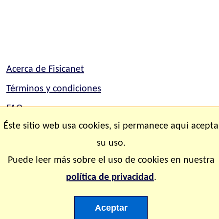
Acerca de Fisicanet
Términos y condiciones
FAQ
Éste sitio web usa cookies, si permanece aquí acepta
Mapa del sitio
su uso.
Contacto
Puede leer más sobre el uso de cookies en nuestra
política de privacidad
.
Copyright © 2.000-2.028 Fisicanet ® Todos los
derechos reservados