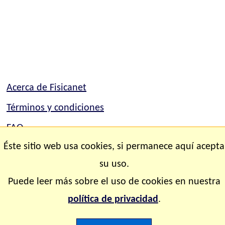
Acerca de Fisicanet
Términos y condiciones
FAQ
Éste sitio web usa cookies, si permanece aquí acepta
Mapa del sitio
su uso.
Contacto
Puede leer más sobre el uso de cookies en nuestra
Copyright © 2.000-2.028 Fisicanet ® Todos los
política de privacidad
.
derechos reservados