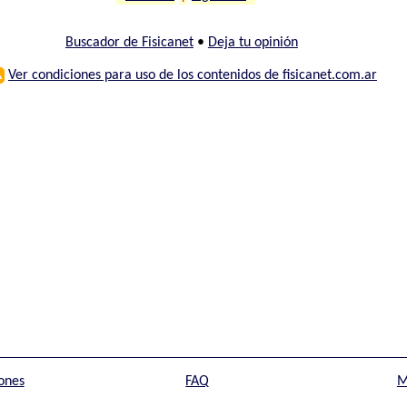
Buscador de Fisicanet
•
Deja tu opinión
⚠
Ver condiciones para uso de los contenidos de fisicanet.com.ar
ones
FAQ
M