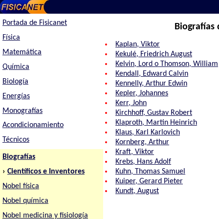
Portada de Fisicanet
Biografías
Física
Kaplan, Viktor
Matemática
Kekulé, Friedrich August
Kelvin, Lord o Thomson, William
Química
Kendall, Edward Calvin
Biología
Kennelly, Arthur Edwin
Kepler, Johannes
Energías
Kerr, John
Monografías
Kirchhoff, Gustav Robert
Klaproth, Martin Heinrich
Acondicionamiento
Klaus, Karl Karlovich
Técnicos
Kornberg, Arthur
Kraft, Viktor
Biografías
Krebs, Hans Adolf
›
Científicos e Inventores
Kuhn, Thomas Samuel
Kuiper, Gerard Pieter
Nobel física
Kundt, August
Nobel química
Nobel medicina y fisiología