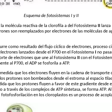
Esquema de fotosistemas I y II
la molécula reactiva de la clorofila a del Fotosistema
II
lanza 
trones son reemplazados por electrones de las moléculas de a
rre como resultado del flujo cíclico de electrones, proceso ci
 electrones lanzados desde el P700 en el Fotosistema
I
no pasan
porte de electrones que une al Fotosistema
II
con el Fotosist
nte al P700, el ADP se fosforila a ATP.
edida que los electrones fluyen en la cadena de transporte 
 los protones son bombeados desde el estroma al espacio tila
ida que los protones fluyen a favor de este gradiente desde el
a través de los complejos de ATP sintetasa, se forma ATP. Al i
la fotofosforilación en los cloroplastos es un proceso de aco