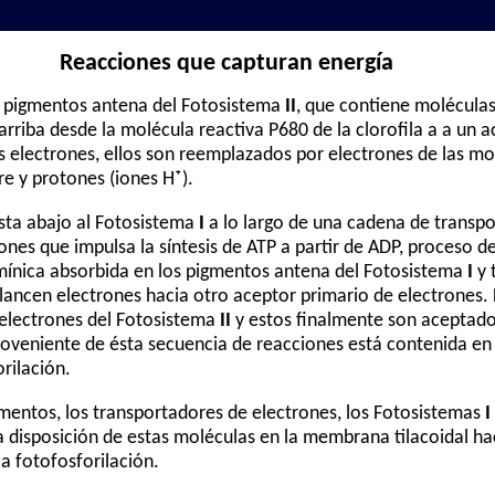
Reacciones que capturan energía
re pigmentos antena del Fotosistema
II
, que contiene moléculas 
rriba desde la molécula reactiva P680 de la clorofila a a un 
s electrones, ellos son reemplazados por electrones de las mo
re y protones (iones H⁺).
sta abajo al Fotosistema
I
a lo largo de una cadena de transpo
nes que impulsa la síntesis de ATP a partir de ADP, proceso
umínica absorbida en los pigmentos antena del Fotosistema
I
y 
ancen electrones hacia otro aceptor primario de electrones. 
electrones del Fotosistema
II
y estos finalmente son aceptado
roveniente de ésta secuencia de reacciones está contenida e
rilación.
igmentos, los transportadores de electrones, los Fotosistemas
I
a disposición de estas moléculas en la membrana tilacoidal hac
a fotofosforilación.