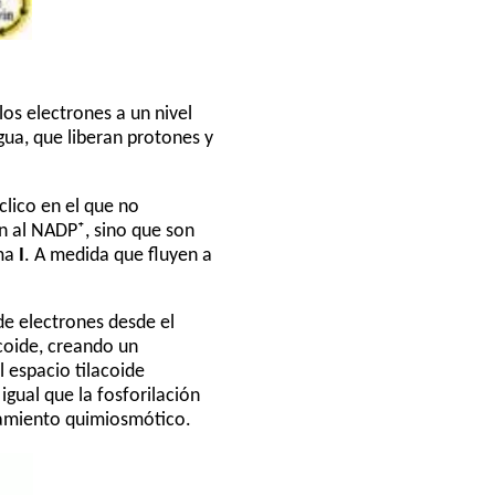
los electrones a un nivel
gua, que liberan protones y
clico en el que no
 al NADP⁺, sino que son
ema
I
. A medida que fluyen a
de electrones desde el
coide, creando un
 espacio tilacoide
gual que la fosforilación
plamiento quimiosmótico.