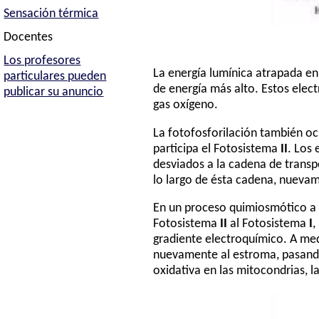
Sensación térmica
Docentes
Los profesores
La energía lumínica atrapada en 
particulares pueden
de energía más alto. Estos elec
publicar su anuncio
gas oxígeno.
La fotofosforilación también ocu
participa el Fotosistema
II
. Los
desviados a la cadena de trans
lo largo de ésta cadena, nuevame
En un proceso quimiosmótico a m
Fotosistema
II
al Fotosistema
I
,
gradiente electroquímico. A med
nuevamente al estroma, pasando 
oxidativa en las mitocondrias, 