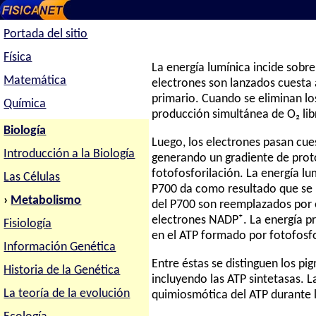
Portada del sitio
Física
La energía lumínica incide sob
Matemática
electrones son lanzados cuesta a
primario. Cuando se eliminan lo
Química
producción simultánea de O₂ lib
Biología
Luego, los electrones pasan cue
Introducción a la Biología
generando un gradiente de proto
fotofosforilación. La energía l
Las Células
P700 da como resultado que se l
›
Metabolismo
del P700 son reemplazados por 
electrones NADP⁺. La energía p
Fisiología
en el ATP formado por fotofosfo
Información Genética
Entre éstas se distinguen los p
Historia de la Genética
incluyendo las ATP sintetasas. L
La teoría de la evolución
quimiosmótica del ATP durante l