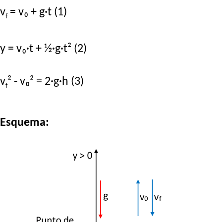
v
= v₀ + g·t (1)
f
y = v₀·t + ½·g·t² (2)
v
² - v₀² = 2·g·h (3)
f
Esquema: