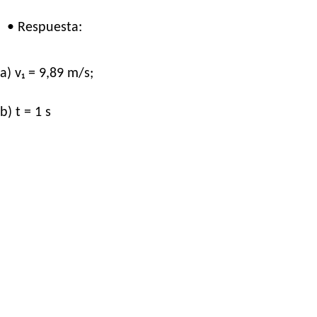
• Respuesta:
a) v₁ = 9,89 m/s;
b) t = 1 s