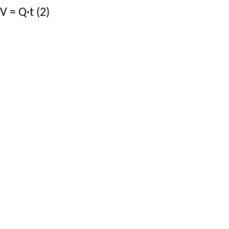
V = Q·t (2)