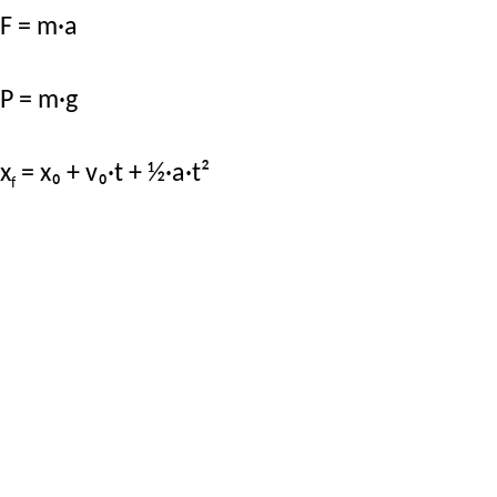
F = m·a
P = m·g
x
= x₀ + v₀·t + ½·a·t²
f