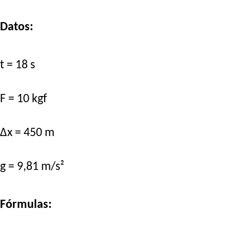
Datos:
t = 18 s
F = 10 kgf
Δx = 450 m
g = 9,81 m/s²
Fórmulas: