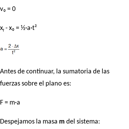
v₀ = 0
x
- x₀ = ½·a·t²
f
Antes de continuar, la sumatoria de las
fuerzas sobre el plano es:
F = m·a
Despejamos la masa
m
del sistema: