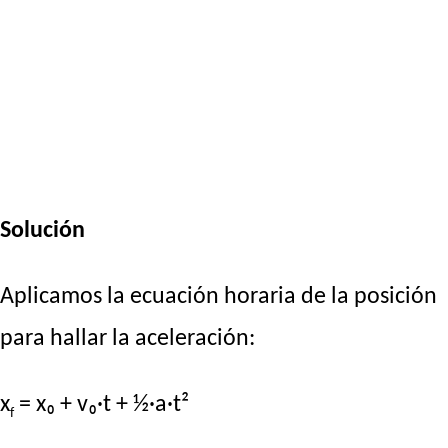
Solución
Aplicamos la ecuación horaria de la posición
para hallar la aceleración:
x
= x₀ + v₀·t + ½·a·t²
f