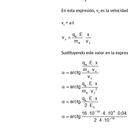
En esta expresión, v
es la velocida
y
v
= a·t
y
Sustituyendo este valor en la expre