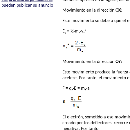
Como se aprecia en la figura, dich
pueden publicar su anuncio
Movimiento en la dirección
OX
:
Este movimiento se debe a que el el
E
= ½·mₑ·vₓ²
c
Movimiento en la dirección
OY
:
Este movimiento produce la fuerza q
acelere. Por tanto, el movimiento 
F = qₑ·E = mₑ·a
El electrón, sometido a ese movim
creado por los deflectores, recorre 
negativa. Por tanto: