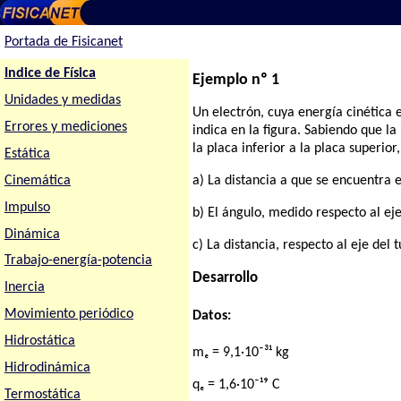
Portada de Fisicanet
Indice de Física
Ejemplo nº 1
Unidades y medidas
Un electrón, cuya energía cinética e
Errores y mediciones
indica en la figura. Sabiendo que la
la placa inferior a la placa superio
Estática
Cinemática
a) La distancia a que se encuentra 
Impulso
b) El ángulo, medido respecto al eje
Dinámica
c) La distancia, respecto al eje del 
Trabajo-energía-potencia
Desarrollo
Inercia
Movimiento periódico
Datos:
Hidrostática
mₑ = 9,1·10⁻³¹ kg
Hidrodinámica
qₑ = 1,6·10⁻¹⁹ C
Termostática