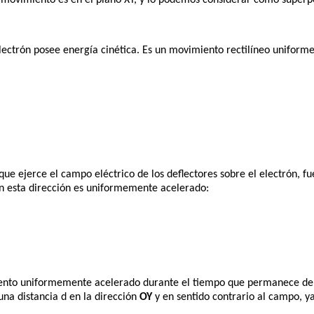
o movimiento es en el plano XY, y lo podemos considerar como superp
ectrón posee energía cinética. Es un movimiento rectilíneo uniforme,
ue ejerce el campo eléctrico de los deflectores sobre el electrón, f
en esta dirección es uniformemente acelerado:
iento uniformemente acelerado durante el tiempo que permanece den
una distancia d en la dirección
OY
y en sentido contrario al campo, ya