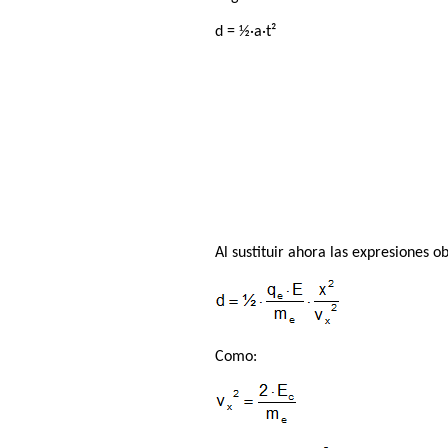
d = ½·a·t²
Al sustituir ahora las expresiones o
Como: