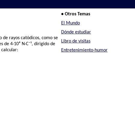
• Otros Temas
El Mundo
Dónde estudiar
bo de rayos catódicos, como se
Libro de visitas
s de 4·10⁴ N·C⁻¹, dirigido de
 calcular:
Entretenimiento-humor