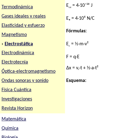
E
= 4·10⁻¹⁶ J
Termodinámica
ce
Gases ideales y reales
Eₑ = 4·10⁴ N/C
Elasticidad y esfuerzo
Fórmulas:
Magnetismo
›
Electrostática
E
= ½·m·v²
c
Electrodinámica
F = q·E
Electrotecnia
Δx = vᵢ·t + ½·a·t²
Óptica-electromagnetismo
Esquema:
Ondas sonoras y sonido
Física Cuántica
Investigaciones
Revista Horizon
Matemática
Química
Biología