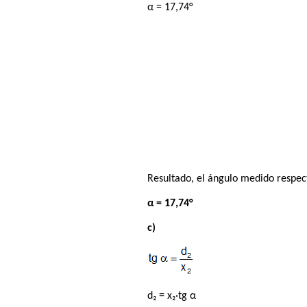
α = 17,74°
Resultado, el ángulo medido respect
α = 17,74°
c)
d₂ = x₂·tg α