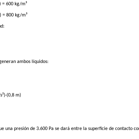
³) = 600 kg/m³
³) = 800 kg/m³
ud:
generan ambos líquidos:
s²)·(0,8 m)
 una presión de 3.600 Pa se dará entre la superficie de contacto con 