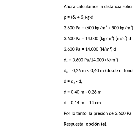
Ahora calculamos la distancia soli
p = (δ₁ + δ₂)·g·d
3.600 Pa = (600 kg/m³ + 800 kg/m³)
3.600 Pa = 14.000 (kg/m³)·(m/s²)·d
3.600 Pa = 14.000 (N/m³)·d
dₓ = 3.600 Pa/14.000 (N/m³)
dₓ = 0,26 m < 0,40 m (desde el fond
d = d₂ - dₓ
d = 0,40 m - 0,26 m
d = 0,14 m = 14 cm
Por lo tanto, la presión de 3.600 Pa
Respuesta,
opción (e)
.