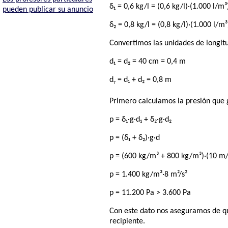
δ₁ = 0,6 kg/l = (0,6 kg/l)·(1.000 l/m
pueden publicar su anuncio
δ₂ = 0,8 kg/l = (0,8 kg/l)·(1.000 l/m
Convertimos las unidades de longit
d₁ = d₂ = 40 cm = 0,4 m
d
= d₁ + d₂ = 0,8 m
T
Primero calculamos la presión que 
p = δ₁·g·d₁ + δ₂·g·d₂
p = (δ₁ + δ₂)·g·d
p = (600 kg/m³ + 800 kg/m³)·(10 m/
p = 1.400 kg/m³·8 m²/s²
p = 11.200 Pa > 3.600 Pa
Con este dato nos aseguramos de que
recipiente.