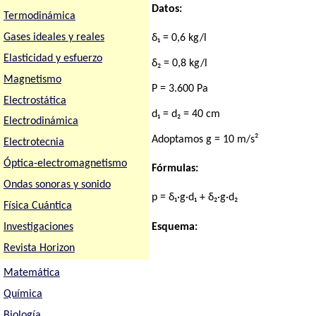
Datos:
Termodinámica
Gases ideales y reales
δ₁ = 0,6 kg/l
Elasticidad y esfuerzo
δ₂ = 0,8 kg/l
Magnetismo
P = 3.600 Pa
Electrostática
d₁ = d₂ = 40 cm
Electrodinámica
Adoptamos g = 10 m/s²
Electrotecnia
Óptica-electromagnetismo
Fórmulas:
Ondas sonoras y sonido
p = δ₁·g·d₁ + δ₂·g·d₂
Física Cuántica
Esquema:
Investigaciones
Revista Horizon
Matemática
Química
Biología