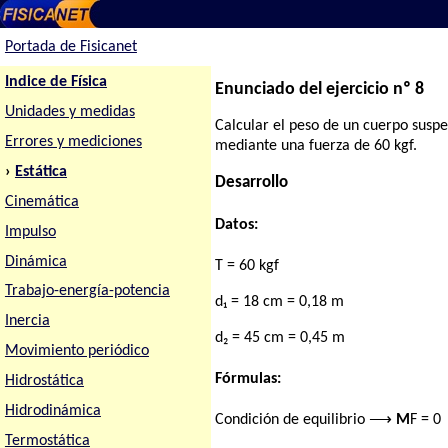
Portada de Fisicanet
Indice de Física
Enunciado del ejercicio nº 8
Unidades y medidas
Calcular el peso de un cuerpo suspe
Errores y mediciones
mediante una fuerza de 60 kgf.
›
Estática
Desarrollo
Cinemática
Datos:
Impulso
Dinámica
T = 60 kgf
Trabajo-energía-potencia
d₁ = 18 cm = 0,18 m
Inercia
d₂ = 45 cm = 0,45 m
Movimiento periódico
Fórmulas:
Hidrostática
Hidrodinámica
Condición de equilibrio ⟶
M
F = 0
Termostática