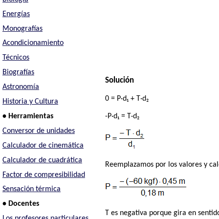
Energías
Monografías
Acondicionamiento
Técnicos
Biografías
Solución
Astronomía
0 = P·d₁ + T·d₂
Historia y Cultura
• Herramientas
-P·d₁ = T·d₂
Conversor de unidades
Calculador de cinemática
Calculador de cuadrática
Reemplazamos por los valores y ca
Factor de compresibilidad
Sensación térmica
• Docentes
T es negativa porque gira en sentid
Los profesores particulares