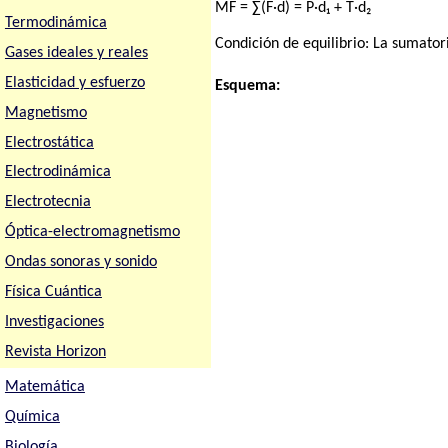
MF = ∑(F·d) = P·d₁ + T·d₂
Termodinámica
Condición de equilibrio: La sumator
Gases ideales y reales
Elasticidad y esfuerzo
Esquema:
Magnetismo
Electrostática
Electrodinámica
Electrotecnia
Óptica-electromagnetismo
Ondas sonoras y sonido
Física Cuántica
Investigaciones
Revista Horizon
Matemática
Química
Biología