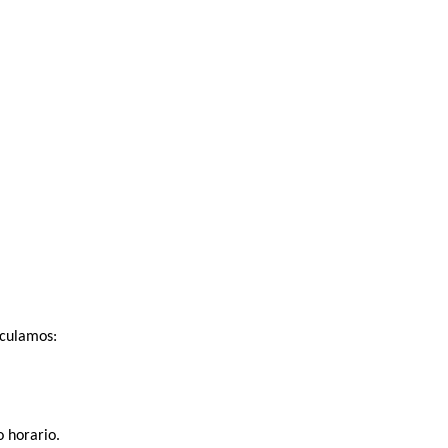
lculamos:
o horario.