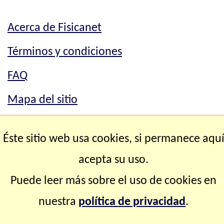
Acerca de Fisicanet
Términos y condiciones
FAQ
Mapa del sitio
Mapa del sitio
Éste sitio web usa cookies, si permanece aqu
Contacto
acepta su uso.
Puede leer más sobre el uso de cookies en
Copyright © 2.000-2.028 Fisicanet ® Todos los
nuestra
política de privacidad
.
derechos reservados