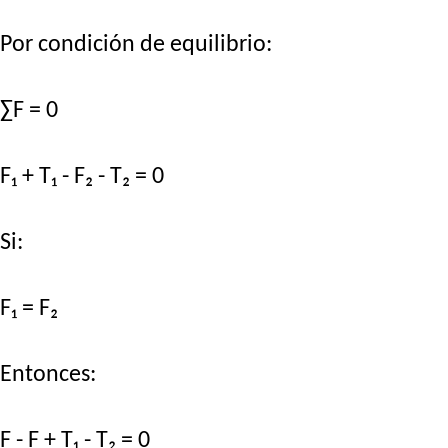
Por condición de equilibrio:
∑F = 0
F₁ + T₁ - F₂ - T₂ = 0
Si:
F₁ = F₂
Entonces:
F - F + T₁ - T₂ = 0