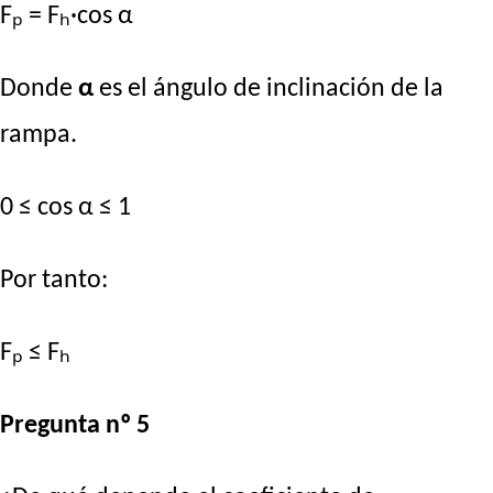
Fₚ = Fₕ·cos α
Donde
α
es el ángulo de inclinación de la
rampa.
0 ≤ cos α ≤ 1
Por tanto:
Fₚ ≤ Fₕ
Pregunta nº 5