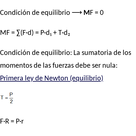
Condición de equilibrio ⟶
M
F = 0
MF = ∑(F·d) = P·d₁ + T·d₂
Condición de equilibrio: La sumatoria de los
momentos de las fuerzas debe ser nula:
Primera ley de Newton (equilibrio)
F·R = P·r