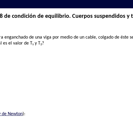
8 de condición de equilibrio. Cuerpos suspendidos y 
ra enganchado de una viga por medio de un cable, colgado de éste se
es el valor de T₁ y T₂?
y de Newton
):