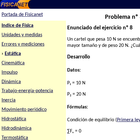
Portada de Fisicanet
Problema nº 
Indice de Física
Enunciado del ejercicio nº 8
Unidades y medidas
Un cartel que pesa 10 N se encuent
Errores y mediciones
mayor tamaño y de peso 20 N. ¿Cuál 
›
Estática
Desarrollo
Cinemática
Datos:
Impulso
Dinámica
P₁ = 10 N
Trabajo-energía-potencia
P₂ = 20 N
Inercia
Fórmulas:
Movimiento periódico
Hidrostática
Condición de equilibrio (
Primera le
Hidrodinámica
∑Fₓ = 0
Termostática