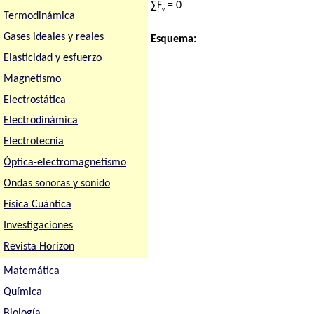
∑F
= 0
y
Termodinámica
Gases ideales y reales
Esquema:
Elasticidad y esfuerzo
Magnetismo
Electrostática
Electrodinámica
Electrotecnia
Óptica-electromagnetismo
Ondas sonoras y sonido
Física Cuántica
Investigaciones
Revista Horizon
Matemática
Química
Biología