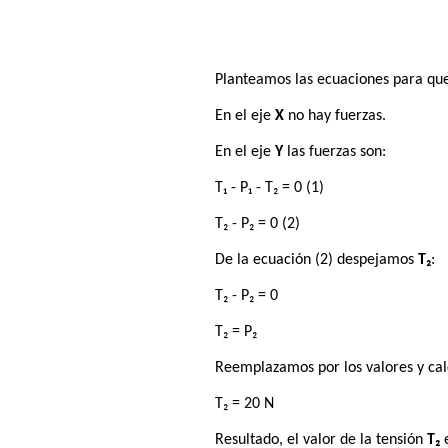
Planteamos las ecuaciones para que 
En el eje
X
no hay fuerzas.
En el eje
Y
las fuerzas son:
T₁ - P₁ - T₂ = 0 (1)
T₂ - P₂ = 0 (2)
De la ecuación (2) despejamos
T₂
:
T₂ - P₂ = 0
T₂ = P₂
Reemplazamos por los valores y ca
T₂ = 20 N
Resultado, el valor de la tensión
T₂
e