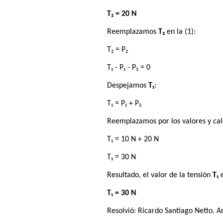
T₂ = 20 N
Reemplazamos
T₂
en la (1):
T₂ = P₂
T₁ - P₁ - P₂ = 0
Despejamos
T₁
:
T₁ = P₁ + P₂
Reemplazamos por los valores y ca
T₁ = 10 N + 20 N
T₁ = 30 N
Resultado, el valor de la tensión
T₁
e
T₁ = 30 N
Resolvió:
Ricardo Santiago Netto
. A