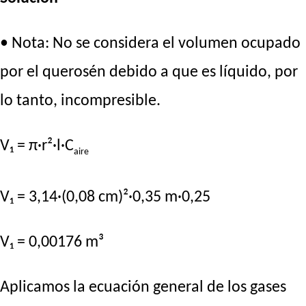
• Nota: No se considera el volumen ocupado
por el querosén debido a que es líquido, por
lo tanto, incompresible.
V₁ = π·r²·l·C
aire
V₁ = 3,14·(0,08 cm)²·0,35 m·0,25
V₁ = 0,00176 m³
Aplicamos la ecuación general de los gases