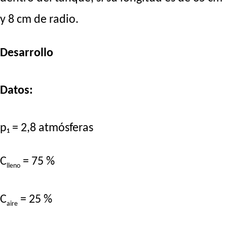
y 8 cm de radio.
Desarrollo
Datos:
p₁ = 2,8 atmósferas
C
= 75 %
lleno
C
= 25 %
aire