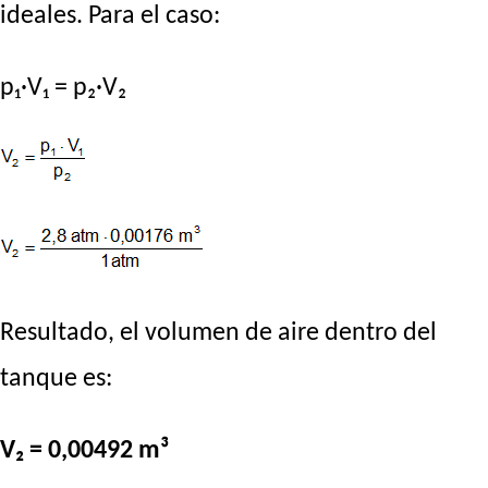
ideales. Para el caso:
p₁·V₁ = p₂·V₂
Resultado, el volumen de aire dentro del
tanque es:
V₂ = 0,00492 m³