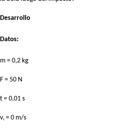
Desarrollo
Datos:
m = 0,2 kg
F = 50 N
t = 0,01 s
vᵢ = 0 m/s