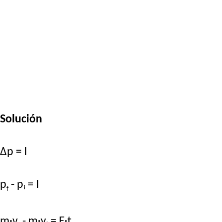
Solución
Δp = I
p
- pᵢ = I
f
m·v
- m·vᵢ = F·t