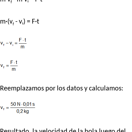
f
m·(v
- vᵢ) = F·t
f
Reemplazamos por los datos y calculamos:
Resultado, la velocidad de la bola luego del