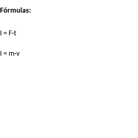
Fórmulas:
I = F·t
I = m·v