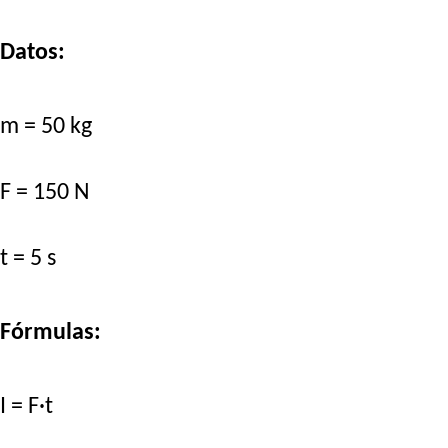
Datos:
m = 50 kg
F = 150 N
t = 5 s
Fórmulas:
I = F·t