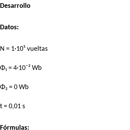
Desarrollo
Datos:
N = 1·10⁵ vueltas
Φ₁ = 4·10⁻² Wb
Φ₂ = 0 Wb
t = 0,01 s
Fórmulas: