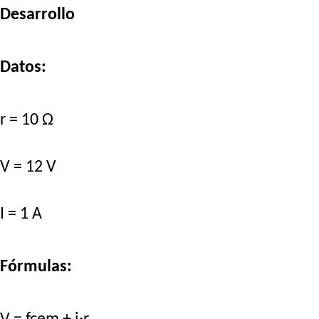
Desarrollo
Datos:
r = 10 Ω
V = 12 V
I = 1 A
Fórmulas: