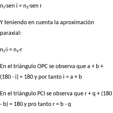
n₁·sen i = n₂·sen r
Y teniendo en cuenta la aproximación
paraxial:
n₁·i = n₂·r
En el triángulo OPC se observa que a + b +
(180 - i) = 180 y por tanto i = a + b
En el triángulo PCI se observa que r + q + (180
- b) = 180 y pro tanto r = b - q