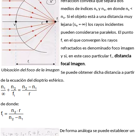
refracción convexa que separa dos
medios de índices n₁ y n₂, en donde n₁ <
n₂. Si el objeto está a una distancia muy
lejana (s₀ = ∞) los rayos incidentes
pueden considerarse paralelos. El punto
fᵢ en el que convergen los rayos
refractados es denominado foco imagen
y si, en este caso particular fᵢ,
distancia
focal imagen
.
Ubicación del foco de la imagen
Se puede obtener dicha distancia a partir
de la ecuación del dioptrio esférico.
de donde:
De forma análoga se puede establecer un