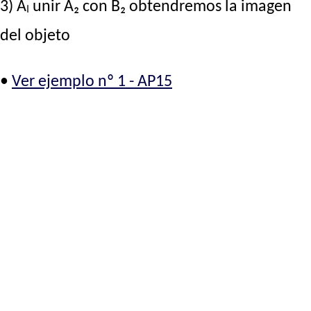
3) Aₗ unir A₂ con B₂ obtendremos la imagen
del objeto
•
Ver ejemplo nº 1 - AP15