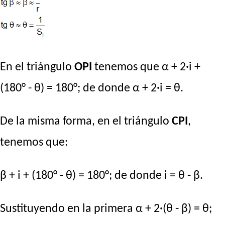
En el triángulo
OPI
tenemos que α + 2·i +
(180° - θ) = 180°; de donde α + 2·i = θ.
De la misma forma, en el triángulo
CPI
,
tenemos que:
β + i + (180° - θ) = 180°; de donde i = θ - β.
Sustituyendo en la primera α + 2·(θ - β) = θ;