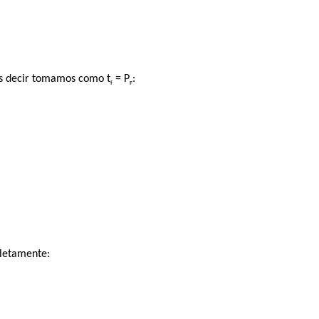
 es decir tomamos como t
= P
:
f
F
pletamente: