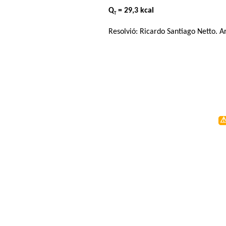
Q
= 29,3 kcal
T
Resolvió:
Ricardo Santiago Netto
. A