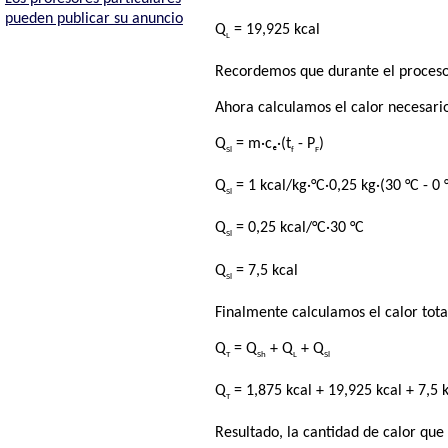
pueden publicar su anuncio
Q
= 19,925 kcal
L
Recordemos que durante el proceso
Ahora calculamos el calor necesario
Q
= m·cₑ·(t
- P
)
Sl
f
F
Q
= 1 kcal/kg·°C·0,25 kg·(30 °C - 0 
Sl
Q
= 0,25 kcal/°C·30 °C
Sl
Q
= 7,5 kcal
Sl
Finalmente calculamos el calor total
Q
= Q
+ Q
+ Q
T
Sh
L
Sl
Q
= 1,875 kcal + 19,925 kcal + 7,5 
T
Resultado, la cantidad de calor que