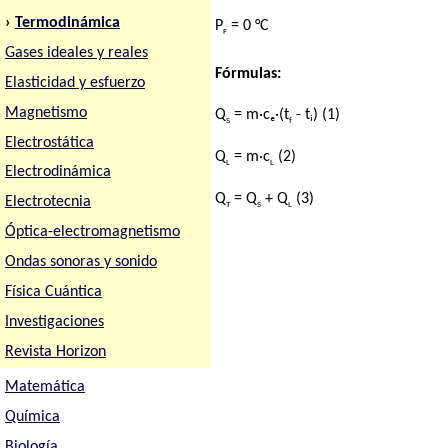
›
Termodinámica
P
= 0 °C
F
Gases ideales y reales
Fórmulas:
Elasticidad y esfuerzo
Magnetismo
Q
= m·cₑ·(t
- tᵢ) (1)
S
f
Electrostática
Q
= m·c
(2)
L
L
Electrodinámica
Q
= Q
+ Q
(3)
Electrotecnia
T
S
L
Óptica-electromagnetismo
Ondas sonoras y sonido
Física Cuántica
Investigaciones
Revista Horizon
Matemática
Química
Biología