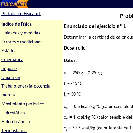
Portada de Fisicanet
Probl
Indice de Física
Enunciado del ejercicio nº 1
Unidades y medidas
Determinar la cantidad de calor que
Errores y mediciones
Desarrollo
Estática
Cinemática
Datos:
Impulso
m = 250 g = 0,25 kg
Dinámica
tᵢ = -15 °C
Trabajo-energía-potencia
t
= 30 °C
Inercia
f
Movimiento periódico
cₑₕ = 0,5 kcal/kg·°C (calor sensible d
Hidrostática
cₑₗ = 1 kcal/kg·°C (calor sensible de
Hidrodinámica
c
= 79,7 kcal/kg (calor latente de f
Termostática
L