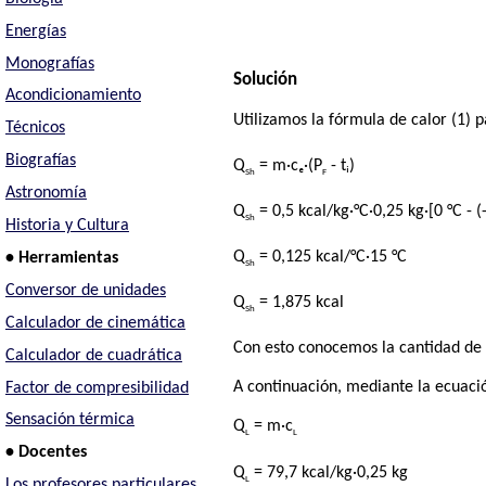
Energías
Monografías
Solución
Acondicionamiento
Utilizamos la fórmula de calor (1) 
Técnicos
Biografías
Q
= m·cₑ·(P
- tᵢ)
Sh
F
Astronomía
Q
= 0,5 kcal/kg·°C·0,25 kg·[0 °C - (
Sh
Historia y Cultura
Q
= 0,125 kcal/°C·15 °C
• Herramientas
Sh
Conversor de unidades
Q
= 1,875 kcal
Sh
Calculador de cinemática
Con esto conocemos la cantidad de c
Calculador de cuadrática
A continuación, mediante la ecuació
Factor de compresibilidad
Sensación térmica
Q
= m·c
L
L
• Docentes
Q
= 79,7 kcal/kg·0,25 kg
L
Los profesores particulares