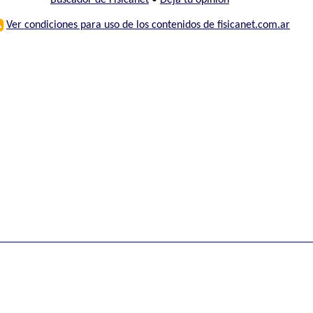
Buscador de Fisicanet
•
Deja tu opinión
⚠
Ver condiciones para uso de los contenidos de fisicanet.com.ar