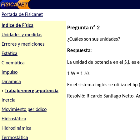
Portada de Fisicanet
Indice de Física
Pregunta nº 2
Unidades y medidas
¿Cuáles son sus unidades?
Errores y mediciones
Respuesta:
Estática
La unidad de potencia en el
S.I.
es e
Cinemática
Impulso
1 W = 1 J/s.
Dinámica
En el sistema inglés se utiliza el hp
›
Trabajo-energía-potencia
Resolvió:
Ricardo Santiago Netto
. A
Inercia
Movimiento periódico
Hidrostática
Hidrodinámica
Termostática