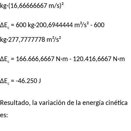
kg·(16,66666667 m/s)²
ΔE
= 600 kg·200,6944444 m²/s² - 600
c
kg·277,7777778 m²/s²
ΔE
= 166.666,6667 N·m - 120.416,6667 N·m
c
ΔE
= -46.250 J
c
Resultado, la variación de la energía cinética
es: