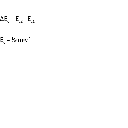
ΔE
= E
- E
c
c2
c1
E
= ½·m·v²
c