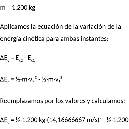
m = 1.200 kg
Aplicamos la ecuación de la variación de la
energía cinética para ambas instantes:
ΔE
= E
- E
c
c2
c1
ΔE
= ½·m·v₂² - ½·m·v₁²
c
Reemplazamos por los valores y calculamos:
ΔE
= ½·1.200 kg·(14,16666667 m/s)² - ½·1.200
c