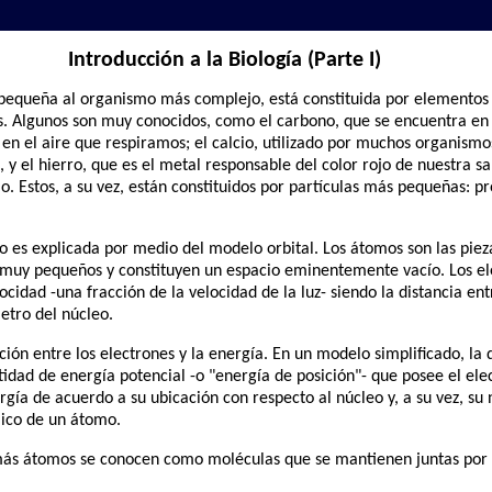
Introducción a la Biología (Parte I)
 pequeña al organismo más complejo, está constituida por elementos
os. Algunos son muy conocidos, como el carbono, que se encuentra en
e en el aire que respiramos; el calcio, utilizado por muchos organismo
 y el hierro, que es el metal responsable del color rojo de nuestra s
 Estos, a su vez, están constituidos por partículas más pequeñas: pr
o es explicada por medio del modelo orbital. Los átomos son las pie
on muy pequeños y constituyen un espacio eminentemente vacío. Los e
cidad -una fracción de la velocidad de la luz- siendo la distancia entr
etro del núcleo.
ión entre los electrones y la energía. En un modelo simplificado, la 
idad de energía potencial -o "energía de posición"- que posee el elect
rgía de acuerdo a su ubicación con respecto al núcleo y, a su vez, su
ico de un átomo.
 más átomos se conocen como moléculas que se mantienen juntas por