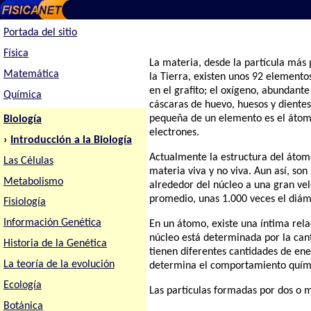
Portada del sitio
Física
La materia, desde la partícula más
Matemática
la Tierra, existen unos 92 element
en el grafito; el oxígeno, abundant
Química
cáscaras de huevo, huesos y dientes,
pequeña de un elemento es el átomo.
Biología
electrones.
›
Introducción a la Biología
Actualmente la estructura del átom
Las Células
materia viva y no viva. Aun así, s
Metabolismo
alrededor del núcleo a una gran velo
promedio, unas 1.000 veces el diám
Fisiología
Información Genética
En un átomo, existe una íntima relac
núcleo está determinada por la cant
Historia de la Genética
tienen diferentes cantidades de ene
La teoría de la evolución
determina el comportamiento quím
Ecología
Las partículas formadas por dos o
Botánica