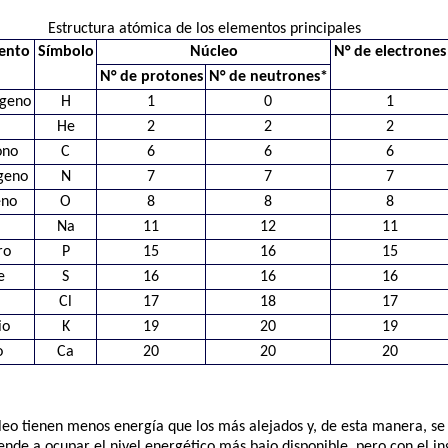
Estructura atómica de los elementos principales
ento
Símbolo
Núcleo
N° de electrones
N° de protones
N° de neutrones*
ógeno
H
1
0
1
He
2
2
2
ono
C
6
6
6
geno
N
7
7
7
eno
O
8
8
8
Na
11
12
11
ro
P
15
16
15
e
S
16
16
16
Cl
17
18
17
io
K
19
20
19
o
Ca
20
20
20
leo tienen menos energía que los más alejados y, de esta manera, se
ende a ocupar el nivel energético más bajo disponible, pero con el i