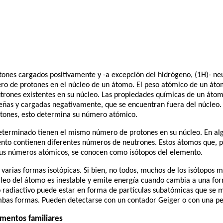
tones cargados positivamente y -a excepción del hidrógeno, (1H)- ne
ro de protones en el núcleo de un átomo. El peso atómico de un át
rones existentes en su núcleo. Las propiedades químicas de un áto
ueñas y cargadas negativamente, que se encuentran fuera del núcleo.
otones, esto determina su número atómico.
eterminado tienen el mismo número de protones en su núcleo. En alg
to contienen diferentes números de neutrones. Estos átomos que, por 
sus números atómicos, se conocen como isótopos del elemento.
 varias formas isotópicas. Si bien, no todos, muchos de los isótopos
núcleo del átomo es inestable y emite energía cuando cambia a una fo
po radiactivo puede estar en forma de partículas subatómicas que se
bas formas. Pueden detectarse con un contador Geiger o con una pel
ementos familiares