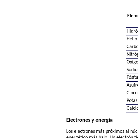
Elem
Hidr
Helio
Carb
Nitró
Oxíg
Sodio
Fósfo
Azufr
Cloro
Potas
Calci
Electrones y energía
Los electrones más próximos al núc
energético más bajo. Un electrón ti